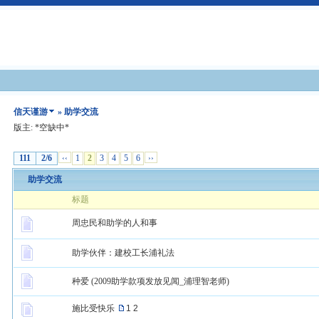
信天谨游
» 助学交流
版主: *空缺中*
111
2/6
‹‹
1
2
3
4
5
6
››
助学交流
标题
周忠民和助学的人和事
助学伙伴：建校工长浦礼法
种爱 (2009助学款项发放见闻_浦理智老师)
施比受快乐
1
2