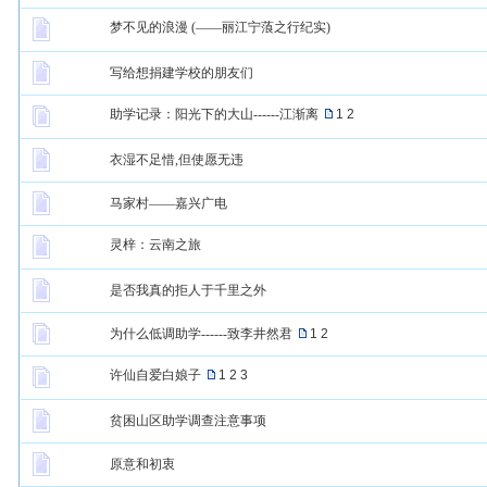
梦不见的浪漫 (——丽江宁蒗之行纪实)
写给想捐建学校的朋友们
助学记录：阳光下的大山------江渐离
1
2
衣湿不足惜,但使愿无违
马家村——嘉兴广电
灵梓：云南之旅
是否我真的拒人于千里之外
为什么低调助学------致李井然君
1
2
许仙自爱白娘子
1
2
3
贫困山区助学调查注意事项
原意和初衷