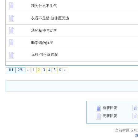
我为什么不生气
衣湿不足惜,但使愿无违
法的精神与助学
助学请勿扰民
无粮,何不食肉穈
111
2/6
‹‹
1
2
3
4
5
6
››
有新回复
无新回复
当前时区 GMT+8
京