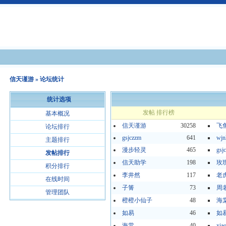
信天谨游
» 论坛统计
统计选项
发帖 排行榜
基本概况
信天谨游
30258
飞
论坛排行
gsjczzm
641
wjn
主题排行
漫步轻灵
465
gsj
发帖排行
信天助学
198
玫
积分排行
李井然
117
老
在线时间
子箐
73
周
管理团队
橙橙小仙子
48
海
如易
46
如
海棠
40
xia