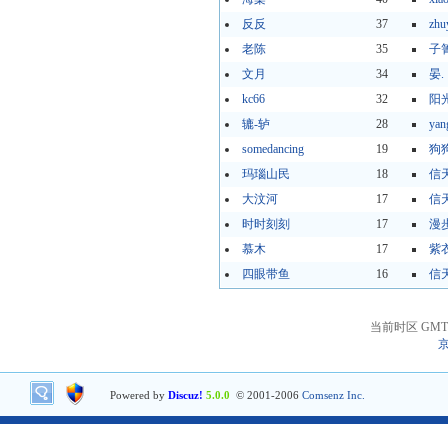
反反
37
zhu
老陈
35
子
文月
34
晏.
kc66
32
阳
辘-轳
28
yan
somedancing
19
狗
玛瑙山民
18
信
大汶河
17
信
时时刻刻
17
漫
慕木
17
紫
四眼带鱼
16
信
当前时区 GMT+8
京
Powered by
Discuz!
5.0.0
© 2001-2006
Comsenz Inc.