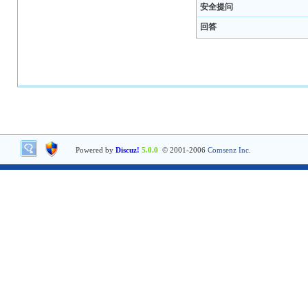
安全提问
回答
Powered by
Discuz!
5.0.0
© 2001-2006
Comsenz Inc.