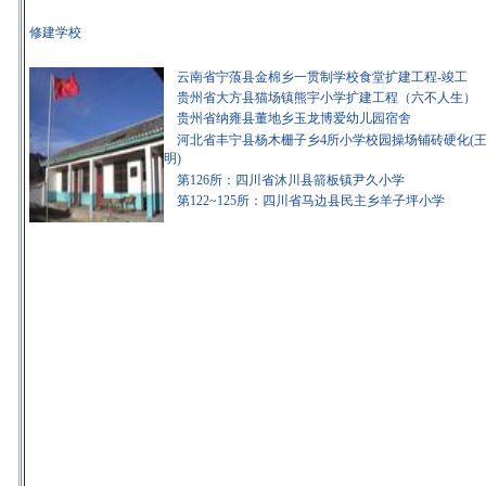
修建学校
云南省宁蒗县金棉乡一贯制学校食堂扩建工程-竣工
贵州省大方县猫场镇熊宇小学扩建工程（六不人生）
贵州省纳雍县董地乡玉龙博爱幼儿园宿舍
河北省丰宁县杨木栅子乡4所小学校园操场铺砖硬化(
明)
第126所：四川省沐川县箭板镇尹久小学
第122~125所：四川省马边县民主乡羊子坪小学