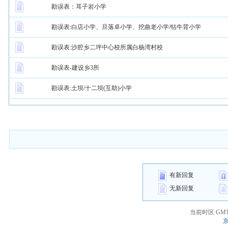
勘误表：耳子岩小学
勘误表:白店小学、旦落卓小学、挖曲老小学/牯牛背小学
勘误表:沙腔乡二坪中心校所属白杨湾村校
勘误表-建设乡3所
勘误表:土坝/十二坝(互助)小学
有新回复
无新回复
当前时区 GMT+8
京