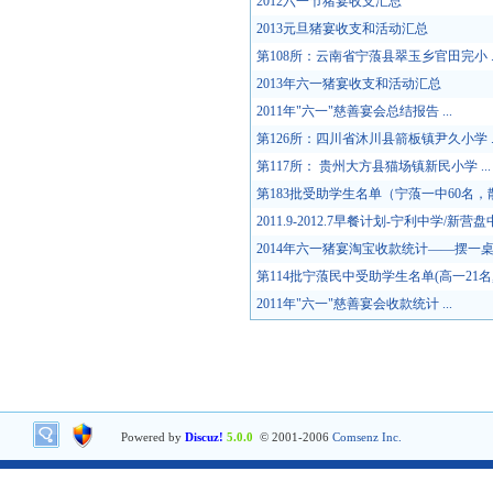
2012六一节猪宴收支汇总
2013元旦猪宴收支和活动汇总
第108所：云南省宁蒗县翠玉乡官田完小 ..
2013年六一猪宴收支和活动汇总
2011年"六一"慈善宴会总结报告 ...
第126所：四川省沐川县箭板镇尹久小学 ..
第117所： 贵州大方县猫场镇新民小学 ...
第183批受助学生名单（宁蒗一中60名，散捐
2011.9-2012.7早餐计划-宁利中学/新营盘中学(
2014年六一猪宴淘宝收款统计——摆一桌第
第114批宁蒗民中受助学生名单(高一21名,散
2011年"六一"慈善宴会收款统计 ...
Powered by
Discuz!
5.0.0
© 2001-2006
Comsenz Inc.