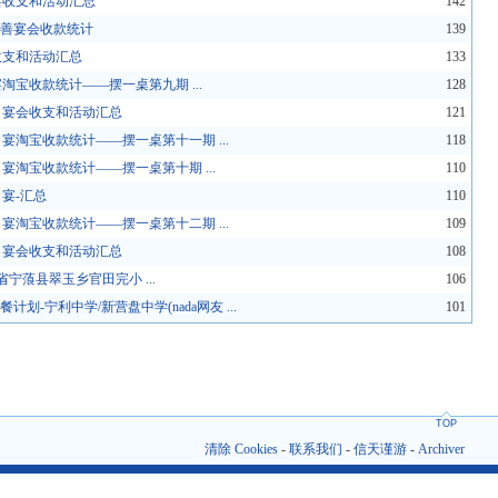
猪宴收支和活动汇总
142
"慈善宴会收款统计
139
宴收支和活动汇总
133
宴淘宝收款统计——摆一桌第九期 ...
128
节日宴会收支和活动汇总
121
日宴淘宝收款统计——摆一桌第十一期 ...
118
日宴淘宝收款统计——摆一桌第十期 ...
110
日宴-汇总
110
日宴淘宝收款统计——摆一桌第十二期 ...
109
节日宴会收支和活动汇总
108
省宁蒗县翠玉乡官田完小 ...
106
2.7早餐计划-宁利中学/新营盘中学(nada网友 ...
101
TOP
清除 Cookies
-
联系我们
-
信天谨游
-
Archiver