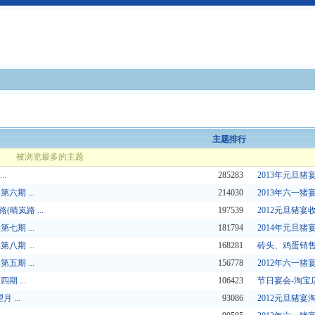
主题排行
被浏览最多的主题
..
285283
2013年元旦猪
六期 ...
214030
2013年六一猪
晴岚路 ...
197539
2012元旦猪宴收
七期 ...
181794
2014年元旦猪
八期 ...
168281
砖头、鸡蛋销
五期 ...
156778
2012年六一猪
 ...
106423
节日宴会-淘宝
 ...
93086
2012元旦猪宴