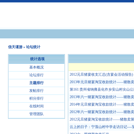
信天谨游
» 论坛统计
统计选项
基本概况
2012元旦猪宴收支汇总(含宴会活动报告) .
论坛排行
2013年元旦猪宴淘宝收款统计——猪散卖第
主题排行
第161:贵州省纳雍县化作乡安山村尖山公路(
发帖排行
2013年六一猪宴淘宝收款统计——猪散卖第
积分排行
2014年元旦猪宴淘宝收款统计——猪散卖第
在线时间
2012年六一猪宴淘宝收款统计——猪散卖第
管理团队
2012元旦猪宴淘宝收款统计——猪散卖第四期
云上的日子：宁蒗山村中学走访日记----望月