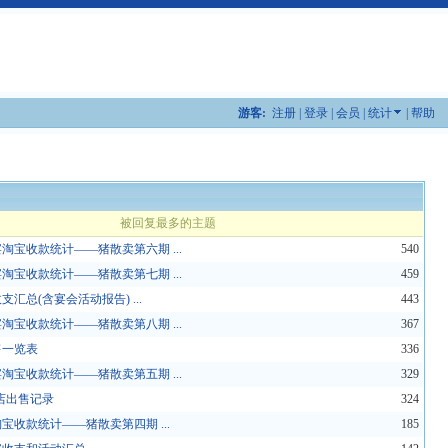
游客:
注册
|
登录
|
会员
|
统计
|
帮助
被回复最多的主题
宴淘宝收款统计——猪散卖第六期 ...
540
宴淘宝收款统计——猪散卖第七期 ...
459
支汇总(含宴会活动报告) ...
443
宴淘宝收款统计——猪散卖第八期 ...
367
售一览表
336
宴淘宝收款统计——猪散卖第五期 ...
329
店出售记录
324
淘宝收款统计——猪散卖第四期 ...
185