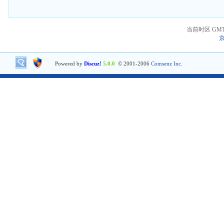
当前时区 GMT+8
京
Powered by
Discuz!
5.0.0
© 2001-2006
Comsenz Inc.