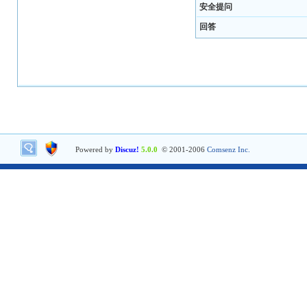
安全提问
回答
Powered by
Discuz!
5.0.0
© 2001-2006
Comsenz Inc.