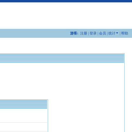
游客:
注册
|
登录
|
会员
|
统计
|
帮助