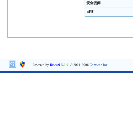
安全提问
回答
Powered by
Discuz!
5.0.0
© 2001-2006
Comsenz Inc.