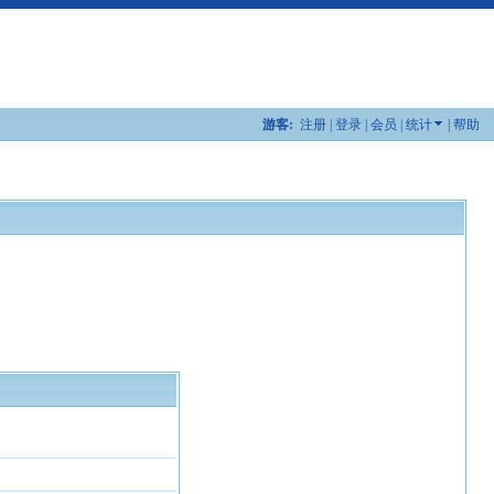
游客:
注册
|
登录
|
会员
|
统计
|
帮助