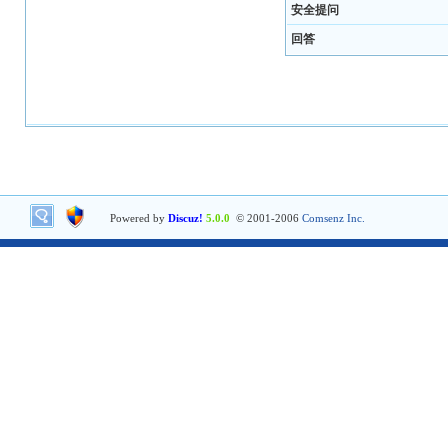
安全提问
回答
Powered by
Discuz!
5.0.0
© 2001-2006
Comsenz Inc.