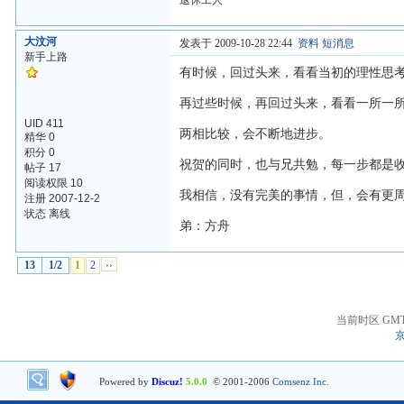
退休工人
大汶河
发表于 2009-10-28 22:44
资料
短消息
新手上路
有时候，回过头来，看看当初的理性思
再过些时候，再回过头来，看看一所一
UID 411
两相比较，会不断地进步。
精华 0
积分 0
祝贺的同时，也与兄共勉，每一步都是
帖子 17
阅读权限 10
我相信，没有完美的事情，但，会有更
注册 2007-12-2
状态 离线
弟：方舟
13
1/2
1
2
››
当前时区 GMT+8
京
Powered by
Discuz!
5.0.0
© 2001-2006
Comsenz Inc.