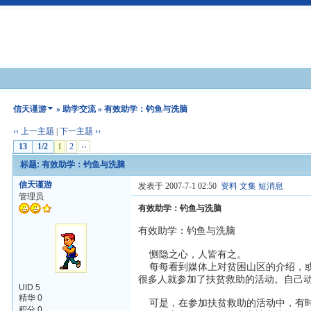
信天谨游
»
助学交流
» 有效助学：钓鱼与洗脑
‹‹ 上一主题
|
下一主题 ››
13
1/2
1
2
››
标题: 有效助学：钓鱼与洗脑
信天谨游
发表于 2007-7-1 02:50
资料
文集
短消息
管理员
有效助学：钓鱼与洗脑
有效助学：钓鱼与洗脑
恻隐之心，人皆有之。
每每看到媒体上对贫困山区的介绍，或
很多人就参加了扶贫救助的活动。自己
UID 5
精华 0
可是，在参加扶贫救助的活动中，有时
积分 0