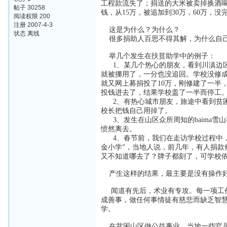
工程款流失了；捐送的大米被卖掉换酒
帖子 30258
钱，从15万，被追加到30万，60万，没
阅读权限 200
注册 2007-4-3
这是为什么？为什么？
状态 离线
很多捐助人百思不得其解，为什么自己
举几个发生在扶贫助学中的例子：
1、某几个热心的朋友，看到川滇边区
就被挪用了，一分也没追回。学校没修成
就又网上募捐投了10万，刚修建了一半
投钱进去了，结果学校盖了一半而停工
2、有热心城市朋友，旅途中看到贫困
校长把钱自己用掉了。
3、发生在山区众所周知的baima雪
愤然离去。
4、春节前，我们在走访学校过程中，在
金小学”，当地人说，前几年，有人捐
又不知道哪去了？牌子都刻了，可学校
产生这样的结果，最主要是没有操作好
闻道有先后，术业有专攻。每一项工作
成善事，做任何事情徒有慈悲而缺乏智
学。
在贫困山区做公益事业，当地一些官员