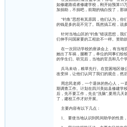
如修建路或者修建学校，刚开始预算15
加捐助，不捐吧，前期的钱白投了，那
“钓鱼”思想有其原因，他们认为，你
的钱是多的花不完了。既然搞工程，说
针对当地山区的“钓鱼”错误思想，我们
们伸手问国家要的工程款不一样。资助
在一次回访学校的座谈会上，有当地官
她出了车祸，腿断了，单位的同事们纷
的学生们。听完后，当地的官员和几个
兵马未动，粮草先行。在贫困地区做公
改变掉，让他们认同了我们的观念，然
周忠民老师，一个退休的热心人，一直
期调查工作。计划在四川美姑县修建学
后，先不要工作，先去“洗脑”,要用几
了，建校工作才好开展。
主要内容有以下几点：
1、 要使当地认识到民间助学的性质