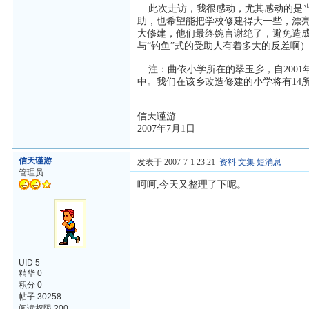
此次走访，我很感动，尤其感动的是当
助，也希望能把学校修建得大一些，漂
大修建，他们最终婉言谢绝了，避免造
与“钓鱼”式的受助人有着多大的反差啊
注：曲依小学所在的翠玉乡，自2001
中。我们在该乡改造修建的小学将有14
信天谨游
2007年7月1日
信天谨游
发表于 2007-7-1 23:21
资料
文集
短消息
管理员
呵呵,今天又整理了下呢。
UID 5
精华 0
积分 0
帖子 30258
阅读权限 200