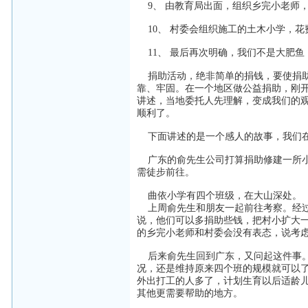
9、 由教育局出面，组织乡完小老师
10、 村委会组织施工的土木小学，
11、 最后再次明确，我们不是大肥鱼
捐助活动，绝非简单的捐钱，要使捐助
靠、牢固。在一个地区做公益捐助，刚
讲述，当地委托人先理解，变成我们的
顺利了。
下面讲述的是一个感人的故事，我们在
广东的俞先生公司打算捐助修建一所小
需徒步前往。
曲依小学有四个班级，在大山深处。
上周俞先生和朋友一起前往考察。经过
说，他们可以多捐助些钱，把村小扩大
的乡完小老师和村委会没有表态，说考
后来俞先生回到广东，又问起这件事。
况，还是维持原来四个班的规模就可以
外出打工的人多了，计划生育以后适龄
其他更需要帮助的地方。