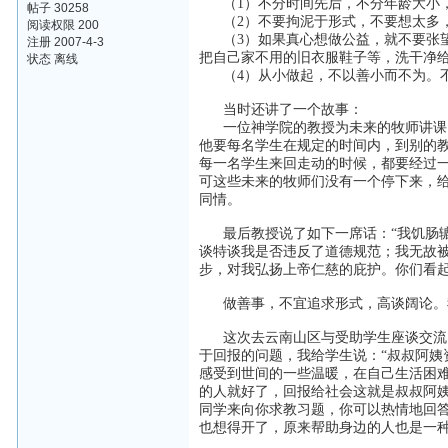
（1）不分时间先后，不分年龄大小，
帖子 30258
（2）不要拘泥于形式，不要想太多，
阅读权限 200
（3）如果真心想做公益，就不要张望
注册 2007-4-3
把自己家不用的旧衣服鞋子等，洗干净
状态 离线
（4）从小做起，不以善小而不为。不
当时还讲了一个故事：
一位神学院的教授为未来的牧师讲课。
他要每名学生在规定的时间内，到别的
每一名学生来回走动的时候，都要经过一个
可这些未来的牧师们没有一个停下来，
同情。
最后教授说了如下一席话：“我饥肠辘
谈特谈我是否违反了道德规范；我无故
步，对我弘扬上帝仁慈的庇护。你们看
做善事，不宜追求形式，高谈阔论。我
这次去云南山区与受助学生座谈交流，
于回报的问题，我给学生说：“叔叔阿
感受到世间的一些温暖，在自己生活困
的人就好了，回报给社会这就是叔叔阿
同学来向你求教习题，你可以热情地回
也想得开了，原来帮助身边的人也是一