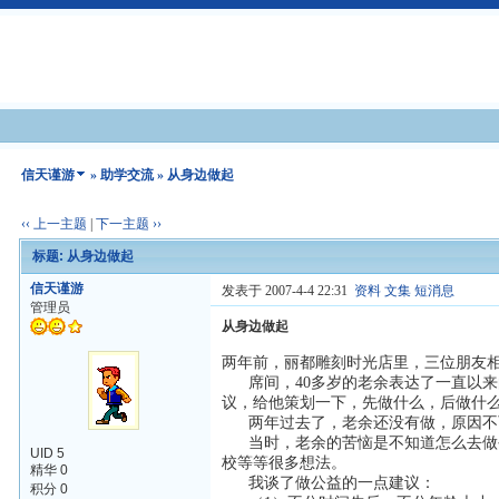
信天谨游
»
助学交流
» 从身边做起
‹‹ 上一主题
|
下一主题 ››
标题: 从身边做起
信天谨游
发表于 2007-4-4 22:31
资料
文集
短消息
管理员
从身边做起
两年前，丽都雕刻时光店里，三位朋友
席间，40多岁的老余表达了一直以来
议，给他策划一下，先做什么，后做什
两年过去了，老余还没有做，原因不
当时，老余的苦恼是不知道怎么去做公
UID 5
校等等很多想法。
精华 0
我谈了做公益的一点建议：
积分 0