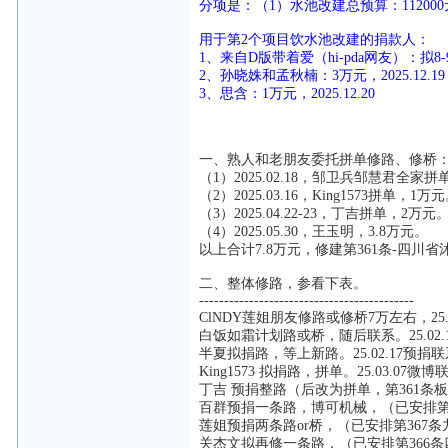
分项是：（1）水池改建总预算：11200
用于第2个项目饮水池改建的捐款人：
1、来自D版带着爱（hi-pda网友）：拟8
2、孙晓姝和孟秋楠：3万元，2025.12.19
3、思含：1万元，2025.12.20
一、熟人和老朋友委托拼单修路、修桥
（1）2025.02.18，邹卫兵邹慧君全家
（2）2025.03.16，King1573拼单，1
（3）2025.04.22-23，丁吉拼单，2万元
（4）2025.05.30，王玉明，3.8万元。
以上合计7.8万元，修建第361条-四川
二、整体修路，参看下表。
-------------------------------------------
ClNDY莲姐朋友修路或修桥7万左右，25
白饭如霜计划路或桥，随后联系。25.02
半夏拟捐路，等上新路。25.02.17预
King1573 拟捐路，拼单。25.03.
丁吉 预捐整路（后改为拼单，第361条板栗埂
百群预捐一条路，博可机械，（已安排第
莲姐预捐两条路or桥，（已安排第367
关杰文拟再修一条路，（已安排第366