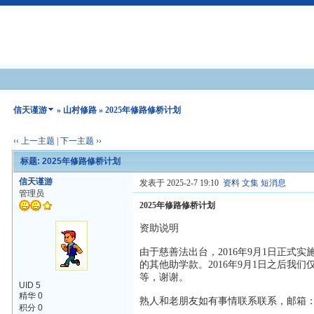
信天谨游
»
山村修路
» 2025年修路修桥计划
‹‹ 上一主题
|
下一主题 ››
标题: 2025年修路修桥计划
信天谨游
发表于 2025-2-7 19:10
资料
文集
短消息
管理员
2025年修路修桥计划
资助说明
由于慈善法出台，2016年9月1日正
的其他助学款。2016年9月1日之后
等，谢谢。
UID 5
精华 0
熟人和老朋友如有事情联系联系，邮箱
积分 0