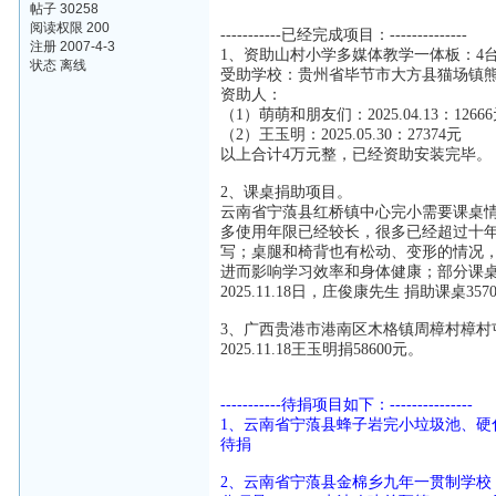
帖子 30258
阅读权限 200
-----------已经完成项目：--------------
注册 2007-4-3
1、资助山村小学多媒体教学一体板：4台*1
状态 离线
受助学校：贵州省毕节市大方县猫场镇
资助人：
（1）萌萌和朋友们：2025.04.13：1266
（2）王玉明：2025.05.30：27374元
以上合计4万元整，已经资助安装完毕。
2、课桌捐助项目。
云南省宁蒗县红桥镇中心完小需要课桌
多使用年限已经较长，很多已经超过十
写；桌腿和椅背也有松动、变形的情况
进而影响学习效率和身体健康；部分课
2025.11.18日，庄俊康先生 捐助课
3、广西贵港市港南区木格镇周樟村樟村屯
2025.11.18王玉明捐58600元。
-----------待捐项目如下：---------------
1、云南省宁蒗县蜂子岩完小垃圾池、硬化
待捐
2、云南省宁蒗县金棉乡九年一贯制学校：1