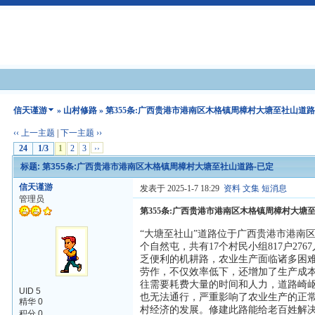
信天谨游
»
山村修路
» 第355条:广西贵港市港南区木格镇周樟村大塘至社山道路
‹‹ 上一主题
|
下一主题 ››
24
1/3
1
2
3
››
标题: 第355条:广西贵港市港南区木格镇周樟村大塘至社山道路-已定
信天谨游
发表于 2025-1-7 18:29
资料
文集
短消息
管理员
第355条:广西贵港市港南区木格镇周樟村大塘
“大塘至社山”道路位于广西贵港市港南
个自然屯，共有17个村民小组817户276
乏便利的机耕路，农业生产面临诸多困
劳作，不仅效率低下，还增加了生产成
往需要耗费大量的时间和人力，道路崎
UID 5
也无法通行，严重影响了农业生产的正
精华 0
村经济的发展。修建此路能给老百姓解
积分 0