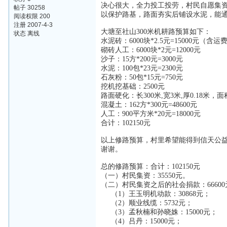
决心很大，全力投工投劳，村民自愿集资
帖子 30258
以保护路基，路面夯实后铺设水泥，能
阅读权限 200
注册 2007-4-3
大塘至社山300米机耕路预算如下：
状态 离线
水泥砖：6000块*2.5元=15000元（含
砌砖人工：6000块*2元=12000元
沙子：15方*200元=3000元
水泥：100包*23元=2300元
石灰粉：50包*15元=750元
挖机挖基础：2500元
路面硬化：长300米,宽3米,厚0.18米，面
混凝土：162方*300元=48600元
人工：900平方米*20元=18000元
合计：102150元
以上修路预算，村里希望能得到信天公益
谢谢。
总的修路预算：合计：102150元
（一）村民集资：35550元。
（二）村民集资之后的社会捐款：6660
（1）王玉明机动款：30868元；
（2）顺业线缆：5732元；
（3）孟秋楠和孙晓姝：15000元；
（4）吕丹：15000元；