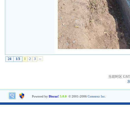
24
1/3
1
2
3
››
当前时区 GMT+8
京
Powered by
Discuz!
5.0.0
© 2001-2006
Comsenz Inc.