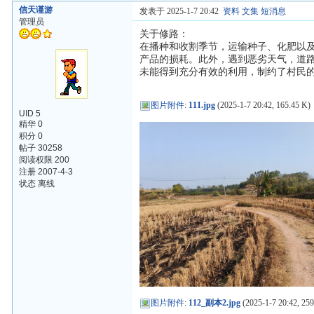
信天谨游
发表于 2025-1-7 20:42
资料
文集
短消息
管理员
关于修路：
在播种和收割季节，运输种子、化肥以
产品的损耗。此外，遇到恶劣天气，道
未能得到充分有效的利用，制约了村民
图片附件
:
111.jpg
(2025-1-7 20:42, 165.45 K)
UID 5
精华 0
积分 0
帖子 30258
阅读权限 200
注册 2007-4-3
状态 离线
图片附件
:
112_副本2.jpg
(2025-1-7 20:42, 25