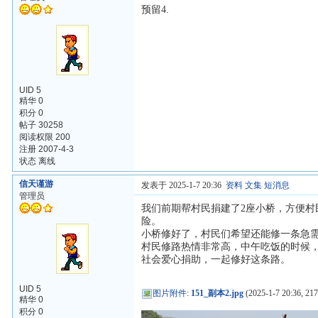
预留4.
UID 5
精华 0
积分 0
帖子 30258
阅读权限 200
注册 2007-4-3
状态 离线
信天谨游
发表于 2025-1-7 20:36
资料
文集
短消息
管理员
我们前期帮村民捐建了2座小桥，方便村
险。
小桥修好了，村民们希望还能修一条急
村民修路热情非常高，中午吃饭的时候
社会爱心捐助，一起修好这条路。
UID 5
图片附件
:
151_副本2.jpg
(2025-1-7 20:36, 217
精华 0
积分 0