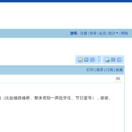
游客:
注册
|
登录
|
会员
|
统计
|
帮助
打印
|
推荐
|
订阅
|
收藏
#1
事情（比如修路修桥、整体资助一两批学生、节日宴等），谢谢。