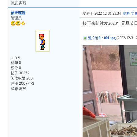
状态 离线
信天谨游
发表于 2022-12-31 23:34
资料
文
管理员
接下来陆续发2023年元旦节
图片附件
:
001.jpg
(2022-12-31 2
UID 5
精华 0
积分 0
帖子 30252
阅读权限 200
注册 2007-4-3
状态 离线