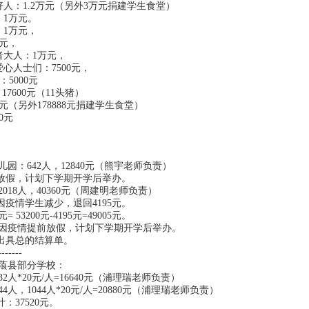
行业好人：1.2万元（另外3万元捐建学生食堂）
缆：1万元。
队：1万元，
万元，
的读者大人：1万元，
和爱心人士们：7500元，
ú：5000元
友：17600元（11头猪）
万元（另外178888元捐建学生食堂）
0元
园：642人，12840元（熊宇老师负责）
假，计划下学期开学后举办。
018人，40360元（周建明老师负责）
情学生减少，退回4195元。
53200元-4195元=49005元。
：因疫情提前放假，计划下学期开学后举办。
具总的结算单。
------
蒗县部分学校：
2人*20元/人=16640元（浦理瑞老师负责）
人，1044人*20元/人=20880元（浦理瑞老师负责）
37520元。