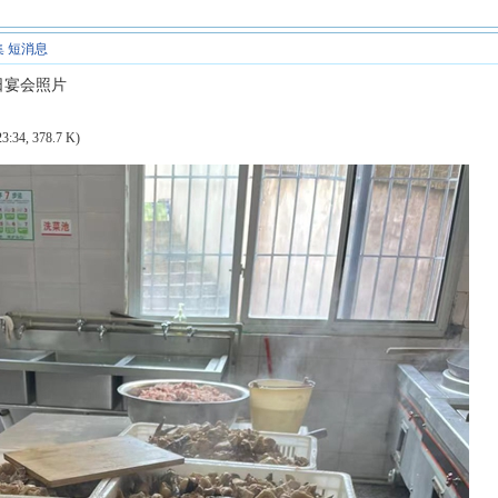
集
短消息
日宴会照片
3:34, 378.7 K)