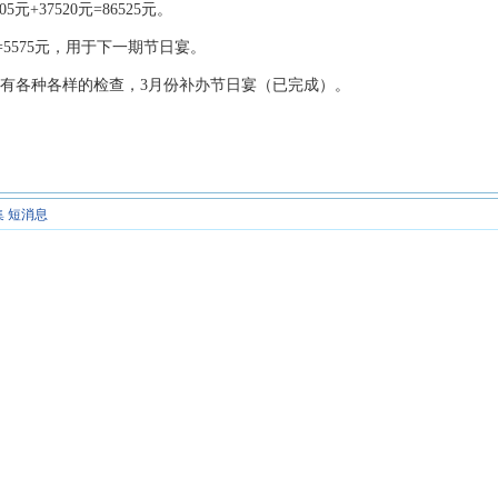
元+37520元=86525元。
5元=5575元，用于下一期节日宴。
各种各样的检查，3月份补办节日宴（已完成）。
集
短消息