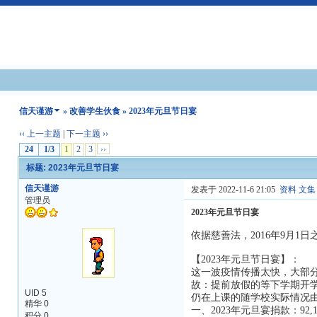
信天谨游
»
改善学生伙食
» 2023年元旦节日宴
‹‹ 上一主题
|
下一主题 ››
24
1/3
1
2
3
››
标题: 2023年元旦节日宴
信天谨游
发表于 2022-11-6 21:05
资料
文集
管理员
2023年元旦节日宴
依据慈善法，2016年9月
【2023年元旦节日宴】：
这一波疫情传播太快，大部
故：提前放假的等下学期开
UID 5
仍在上课的随学校实际情况
精华 0
一、2023年元旦宴捐款：92,10
积分 0