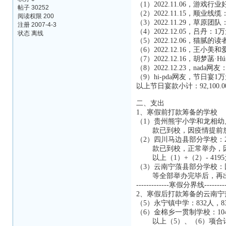
（1）2022.11.06，游戏
帖子 30252
（2）2022.11.15，顺业线
阅读权限 200
（3）2022.11.29，草原团
注册 2007-4-3
（4）2022.12.05，吕丹：1
状态 离线
（5）2022.12.06，猫腻
（6）2022.12.16，王小美
（7）2022.12.16，胡梦菡·H
（8）2022.12.23，nada网
（9）hi-pda网友，节日宴1
以上节日宴款小计：92,100.0
二、支出
1、寒假前打款筹备的学校
（1）贵州熊宇小学和龙相幼儿
款已到校，因疫情提前放
（2）四川马边县部分学校：2
款已到校，正常举办，因疫
以上（1）+（2）- 4195元= 
（3）云南宁蒗县部分学校
等全部举办完毕后，再出
-------------寒假分界线---------
2、寒假后打款筹备的云南宁
（5）永宁镇中学：832人，83
（6）金棉乡一贯制学校：1044
以上（5）、（6）项合计：