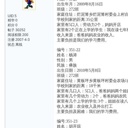
出生年月：2009年8月16日
班级：272班
家庭住址：烂泥箐乡烂泥箐村委会上村
UID 5
学校到家的距离:35公里
精华 0
家里有5口人：劳动力2个，妈妈开店
积分 0
家里有2个正在上学的学生：我在读七年
帖子 30252
阅读权限 200
收入来源；爸爸妈妈农业的收入。
注册 2007-4-3
主要负担是我们的学习费用。
状态 离线
编号：351-22
姓名：杨涛
性别：男
民族：彝族
出生日期：2010年5月8日
班级：272班
家庭住址：黄板坪乡黄板坪村委会农场1
学校到家的距离：18千米
家里有几口人：5口人，爸爸妈妈两个姐
家里有几个劳动力：2个，爸爸妈妈农民
家里有几个上学的学生:3个，姐姐在读
收入来源：农业收入及外出打工
主要负担及困难：我们的学习费用。
编号:351-23
姓名：胡开琼