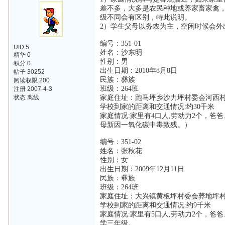
差不多，大多是农民种地或养家畜家禽
级不同会有区别，特此说明。
2）学生父母以务农为主，空闲时候会
编号：351-01
UID 5
姓名：沙东明
精华 0
性别：男
积分 0
出生日期：2010年8月8日
帖子 30252
民族：彝族
阅读权限 200
班级：264班
注册 2007-4-3
状态 离线
家庭住址：跑马坪乡沙力坪村委会河西村
学校到家的距离和交通情况:约30千米
家庭情况:家里有4口人,劳动力2个，
母新因一氧化碳中毒致残。）
编号：351-02
姓名：张秋花
性别：女
出生日期：2009年12月11日
民族：彝族
班级：264班
家庭住址：大兴镇黄板坪村委会荞地坪村
学校到家的距离和交通情况:约9千米
家庭情况:家里有5口人,劳动力2个，
学三年级。