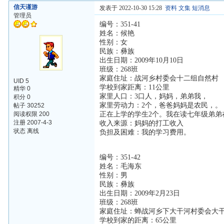
信天谨游
发表于 2022-10-30 15:28
资料
文集
短消息
管理员
编号：351-41
姓名：候艳
性别：女
民族：彝族
出生日期：2009年10月10日
班级：268班
家庭住址：战河乡村委会十二组自然村
UID 5
学校到家距离：11公里
精华 0
家里人口：3口人，妈妈，弟弟我，
积分 0
家里劳动力：2个，爸爸妈妈是农民，。
帖子 30252
阅读权限 200
正在上学的学生2个。我在读七年级弟弟
注册 2007-4-3
收入来源：妈妈的打工收入
状态 离线
负担及困难：我的学习费用。
编号：351-42
姓名：毛海东
性别：男
民族：彝族
出生日期：2009年2月23日
班级：268班
家庭住址：蝉战河乡下大干河村委会大
学校到家的距离：65公里