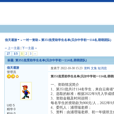
信天谨游
»
一对一资助
» 第351批受助学生名单(贝尔中学初一114名,萌萌团队)
‹‹ 上一主题
|
下一主题 ››
27
1/3
1
2
3
››
标题: 第351批受助学生名单(贝尔中学初一114名,萌萌团队)
信天谨游
发表于 2022-10-30 15:23
资料
文集
短消息
管理员
第351批受助学生名单(贝尔中学初一114名,萌萌
一、资助情况简介
1、第351批共计114名学生，来自云
2、选取的标准：根据2022年9月入学
3、资助金额及时间说明：
每名学生的资助款为900元/人，2022年9
UID 5
4、委托人：浦理瑞老师；
精华 0
5、资料：由浦理瑞老师、初一年级班
积分 0