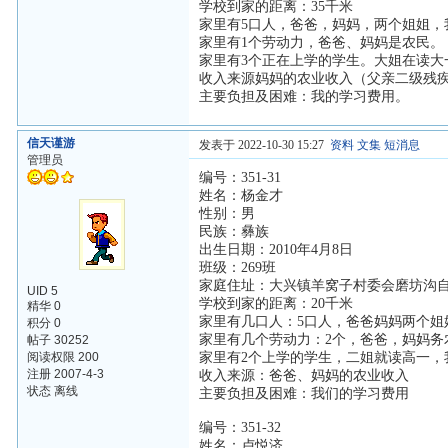
学校到家的距离：35千米
家里有5口人，爸爸，妈妈，两个姐姐，
家里有1个劳动力，爸爸、妈妈是农民。
家里有3个正在上学的学生。大姐在读大
收入来源妈妈的农业收入（父亲二级残
主要负担及困难：我的学习费用。
信天谨游
发表于 2022-10-30 15:27
资料
文集
短消息
管理员
编号：351-31
姓名：杨金才
性别：男
民族：彝族
出生日期：2010年4月8日
班级：269班
家庭住址：大兴镇羊窝子村委会磨坊沟
UID 5
学校到家的距离：20千米
精华 0
家里有几口人：5口人，爸爸妈妈两个姐
积分 0
家里有几个劳动力：2个，爸爸，妈妈务
帖子 30252
阅读权限 200
家里有2个上学的学生，二姐就读高一，
注册 2007-4-3
收入来源：爸爸、妈妈的农业收入
状态 离线
主要负担及困难：我们的学习费用
编号：351-32
姓名：卢悦济