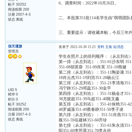
6、调查时间：2022年10月26日。
帖子 30252
阅读权限 200
注册 2007-4-3
二、本批第351批114名学生由“萌萌团队
状态 离线
三、重要提示：请收藏本帖，今后三年
信天谨游
发表于 2022-10-30 15:23
资料
文集
短消息
管理员
学生在照片上的排列顺序：（从左到右
第一排（从左到右）：351-01沙东明 351-02
351-08胡英蓉 351-09肖英 351-10熊健
第二排（从左到右）：351-11陶姿潞 351-12李
18肖云杰351-19刘浩351-20杨云江
第三排（从左到右）：351-21李清海351-22杨
冯宁静351-29邓蕊351-30金平
UID 5
第四排（从左到右）：351-31杨金才351-32
精华 0
38尤骏超351-39马超351-40陈文鑫
积分 0
第五排（从左到右）：351-41候艳351-42毛
帖子 30252
阅读权限 200
48罗戚落351-49蔡春静351-50李子凌
注册 2007-4-3
第六排（从左到右）： 351-51肖燕351-52云
状态 离线
薇351-59岳建林351-60乔珍
第七排（从左到右）：351-61朱永清351-62姚
阳351-69李照晨351-70李永祖