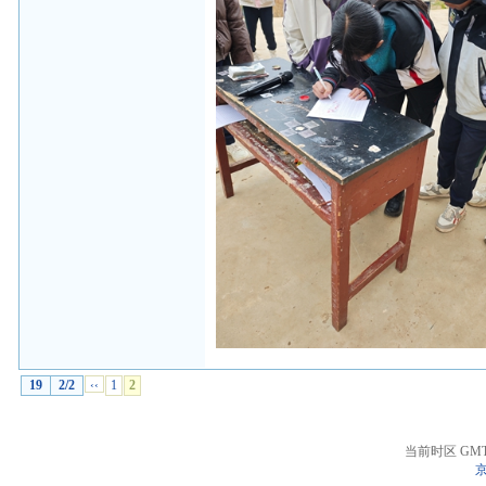
19
2/2
‹‹
1
2
当前时区 GMT+8
京