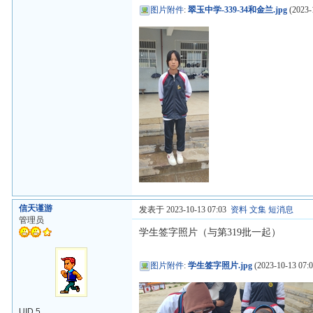
图片附件
:
翠玉中学-339-34和金兰.jpg
(2023-
信天谨游
发表于 2023-10-13 07:03
资料
文集
短消息
管理员
学生签字照片（与第319批一起）
图片附件
:
学生签字照片.jpg
(2023-10-13 07:0
UID 5