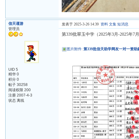
信天谨游
发表于 2025-3-26 14:39
资料
文集
短消息
管理员
第339批翠玉中学（2025年3月-2025
图片附件
:
第339批信天助学网友一对一资助款
UID 5
精华 0
积分 0
帖子 30258
阅读权限 200
注册 2007-4-3
状态 离线