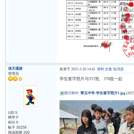
信天谨游
发表于 2025-3-26 14:42
资料
文集
短消息
管理员
学生签字照片与357批、378批一起
图片附件
:
翠玉中学-学生签字照片1.jpg
(2025
UID 5
精华 0
积分 0
帖子 30258
阅读权限 200