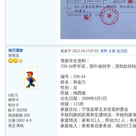
信天谨游
发表于 2023-10-13 07:03
资料
文集
短消息
管理员
替换学生资料：
339-34李学花，因中途转学，资助款转
编号：339-34
姓名：和金兰
性别：女
民族：纳西族
UID 5
出生日期：2009年9月2日
精华 0
班级：115班
积分 0
家庭住址：宁蒗县翠玉乡宜底村委会
帖子 30258
学校到家的距离和交通情况：学校到家有
阅读权限 200
家庭情况：家有3口人，劳动力2 人，爸
注册 2007-4-3
状态 离线
家庭收入：靠爸爸在家务农。偶尔打工