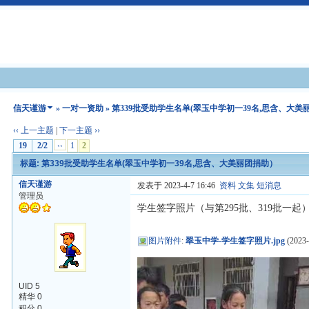
信天谨游
»
一对一资助
» 第339批受助学生名单(翠玉中学初一39名,思含、大
‹‹ 上一主题
|
下一主题 ››
19
2/2
‹‹
1
2
标题: 第339批受助学生名单(翠玉中学初一39名,思含、大美丽团捐助）
信天谨游
发表于 2023-4-7 16:46
资料
文集
短消息
管理员
学生签字照片（与第295批、319批一起
图片附件
:
翠玉中学-学生签字照片.jpg
(2023-
UID 5
精华 0
积分 0