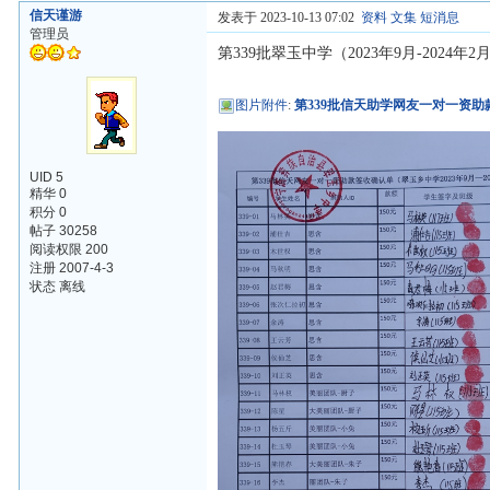
信天谨游
发表于 2023-10-13 07:02
资料
文集
短消息
管理员
第339批翠玉中学（2023年9月-2024
图片附件
:
第339批信天助学网友一对一资助款
UID 5
精华 0
积分 0
帖子 30258
阅读权限 200
注册 2007-4-3
状态 离线