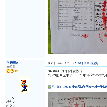
信天谨游
发表于 2024-11-7 14:42
资料
文集
短消息
管理员
2024年11月7日补发照片
第339批翠玉中学（2024年9月-2025
图片附件
:
第339批信天助学网友一对一资助款
UID 5
精华 0
积分 0