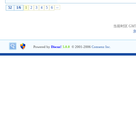
52
1/6
1
2
3
4
5
6
››
当前时区 GMT+8
京
Powered by
Discuz!
5.0.0
© 2001-2006
Comsenz Inc.