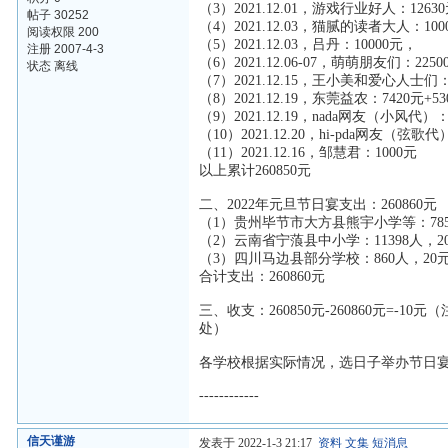
（3）2021.12.01，游戏行业好人：1263
帖子 30252
（4）2021.12.03，猫腻的读者大人：100
阅读权限 200
（5）2021.12.03，吕丹：10000元，
注册 2007-4-3
（6）2021.12.06-07，萌萌朋友们：225
状态 离线
（7）2021.12.15，王小美和爱心人士们：
（8）2021.12.19，东莞益农：7420元+53
（9）2021.12.19，nada网友（小风代）
（10）2021.12.20，hi-pda网友（弦歌代
（11）2021.12.16，邹慧君：1000元
以上累计260850元
二、2022年元旦节日宴支出：260860元
（1）贵州毕节市大方县熊宇小学等：785
（2）云南省宁蒗县中小学：11398人，2
（3）四川马边县部分学校：860人，20元
合计支出：260860元
三、收支：260850元-260860元
处）
各学校根据实际情况，选日子举办节日
------------
信天谨游
发表于 2022-1-3 21:17
资料
文集
短消息