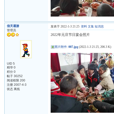
信天谨游
发表于 2022-1-3 21:25
资料
文集
短消息
管理员
2022年元旦节日宴会照片
图片附件
:
007.jpg
(2022-1-3 21:25, 206.3 K)
UID 5
精华 0
积分 0
帖子 30252
阅读权限 200
注册 2007-4-3
状态 离线