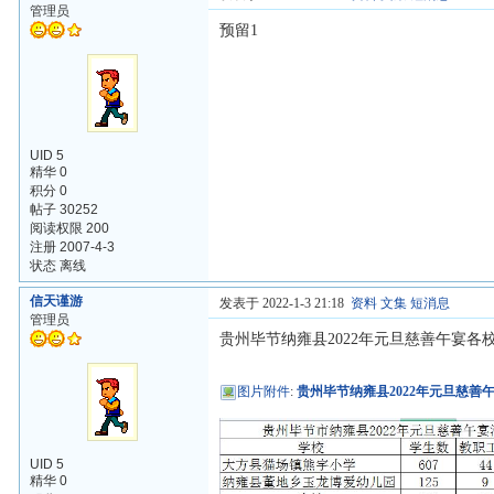
管理员
预留1
UID 5
精华 0
积分 0
帖子 30252
阅读权限 200
注册 2007-4-3
状态 离线
信天谨游
发表于 2022-1-3 21:18
资料
文集
短消息
管理员
贵州毕节纳雍县2022年元旦慈善午宴各
图片附件
:
贵州毕节纳雍县2022年元旦慈善午
UID 5
精华 0