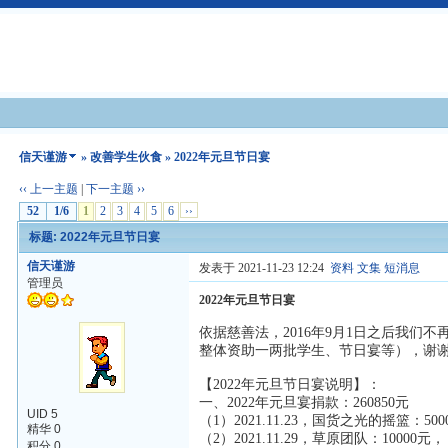
信天谨游
»
改善学生伙食
» 2022年元旦节日宴
‹‹ 上一主题
|
下一主题 ››
52
1/6
1
2
3
4
5
6
››
标题: 2022年元旦节日宴
信天谨游
发表于 2021-11-23 12:24
资料
文集
短消息
管理员
2022年元旦节日宴
依据慈善法，2016年9月1日之后我
整体资助一两批学生、节日宴等），谢
【2022年元旦节日宴说明】：
一、2022年元旦宴捐款：260850元
UID 5
（1）2021.11.23，国货之光的摇篮：50
精华 0
（2）2021.11.29，草原团队：10000元，
积分 0