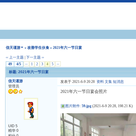
信天谨游
»
改善学生伙食
» 2021年六一节日宴
‹‹ 上一主题
|
下一主题 ››
49
4/5
‹‹
1
2
3
4
5
››
标题: 2021年六一节日宴
信天谨游
发表于 2021-6-9 20:28
资料
文集
短消息
管理员
2021年六一节日宴会照片
图片附件
:
59.jpg
(2021-6-9 20:28, 198.21 K)
UID 5
精华 0
积分 0