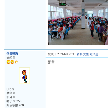
信天谨游
发表于 2021-6-9 22:33
资料
文集
短消息
管理员
预留
UID 5
精华 0
积分 0
帖子 30258
阅读权限 200