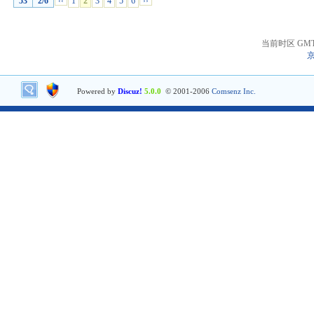
53
2/6
‹‹
1
2
3
4
5
6
››
当前时区 GMT+8
京
Powered by
Discuz!
5.0.0
© 2001-2006
Comsenz Inc.