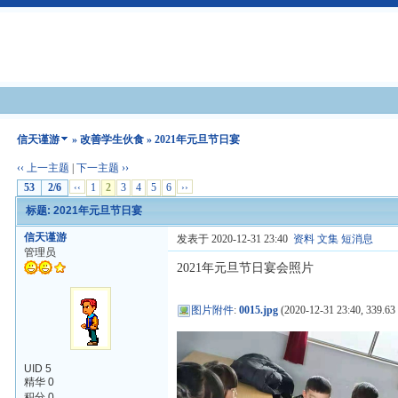
信天谨游
»
改善学生伙食
» 2021年元旦节日宴
‹‹ 上一主题
|
下一主题 ››
53
2/6
‹‹
1
2
3
4
5
6
››
标题: 2021年元旦节日宴
信天谨游
发表于 2020-12-31 23:40
资料
文集
短消息
管理员
2021年元旦节日宴会照片
图片附件
:
0015.jpg
(2020-12-31 23:40, 339.63
UID 5
精华 0
积分 0