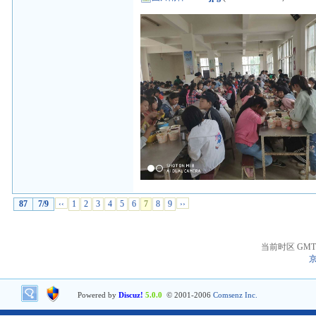
87
7/9
‹‹
1
2
3
4
5
6
7
8
9
››
当前时区 GMT+8
京
Powered by
Discuz!
5.0.0
© 2001-2006
Comsenz Inc.