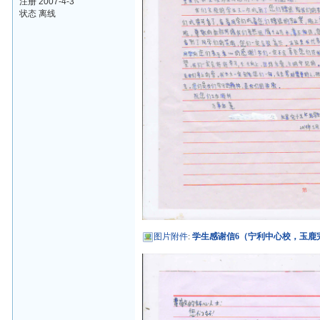
注册 2007-4-3
状态 离线
图片附件
:
学生感谢信6（宁利中心校，玉鹿完小