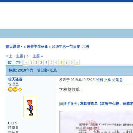
信天谨游
»
改善学生伙食
» 2019年六一节日宴- 汇总
‹‹ 上一主题
|
下一主题 ››
87
7/9
‹‹
1
2
3
4
5
6
7
8
9
››
标题: 2019年六一节日宴- 汇总
信天谨游
发表于 2019-6-10 22:28
资料
文集
短消息
管理员
学校签收单：
图片附件
:
发款签收单（红桥中心校，黄腊老完
UID 5
精华 0
积分 0