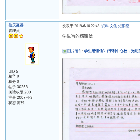
信天谨游
发表于 2019-6-10 22:43
资料
文集
短消息
管理员
学生写的感谢信：
图片附件
:
学生感谢信3（宁利中心校，光明完小
UID 5
精华 0
积分 0
帖子 30258
阅读权限 200
注册 2007-4-3
状态 离线