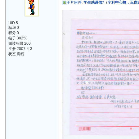
图片附件
:
学生感谢信7（宁利中心校，玉鹿完小
UID 5
精华 0
积分 0
帖子 30258
阅读权限 200
注册 2007-4-3
状态 离线