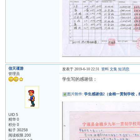
信天谨游
发表于 2019-6-10 22:31
资料
文集
短消息
管理员
学生写的感谢信：
图片附件
:
学生感谢信2（金棉一贯制学校，红
UID 5
精华 0
积分 0
帖子 30258
阅读权限 200