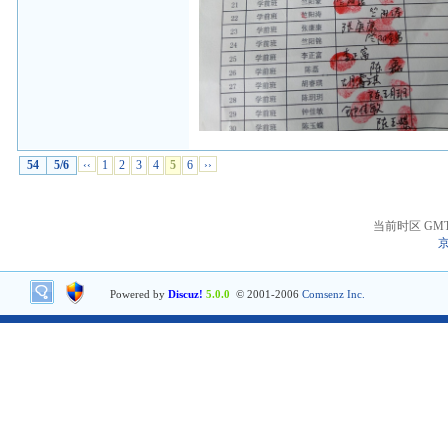
54
5/6
‹‹
1
2
3
4
5
6
››
当前时区 GMT+8
京
Powered by
Discuz!
5.0.0
© 2001-2006
Comsenz Inc.