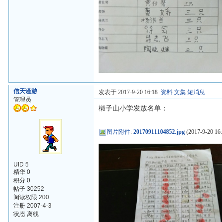
信天谨游
发表于 2017-9-20 16:18
资料
文集
短消息
管理员
椒子山小学发放名单：
图片附件
:
20170911104852.jpg
(2017-9-20 16:
UID 5
精华 0
积分 0
帖子 30252
阅读权限 200
注册 2007-4-3
状态 离线