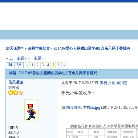
信天谨游
»
改善学生伙食
» 2017.09爱心人捐赠山区学生1万余只风干香辣鸡
‹‹ 上一主题
|
下一主题 ››
54
5/6
‹‹
1
2
3
4
5
6
››
标题: 2017.09爱心人捐赠山区学生1万余只风干香辣鸡
信天谨游
发表于 2017-9-20 15:35
资料
文集
短消息
管理员
阳光小学签收单：
图片附件
:
学前班.jpg
(2017-9-20 15:35, 365.0
UID 5
精华 0
积分 0