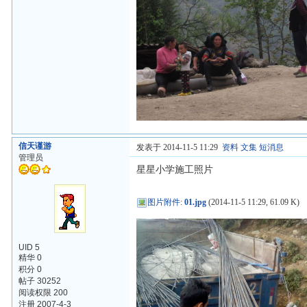
信天谨游
发表于 2014-11-5 11:29
资料
文集
短消息
管理员
星星小学施工照片
图片附件
:
01.jpg
(2014-11-5 11:29, 61.09 K)
UID 5
精华 0
积分 0
帖子 30252
阅读权限 200
注册 2007-4-3