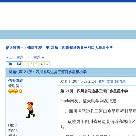
信天谨游
»
修建学校
» 第121所：四川省马边县三河口乡星星小学
‹‹ 上一主题
|
下一主题 ››
38
1/4
1
2
3
4
››
标题: 第121所：四川省马边县三河口乡星星小学
信天谨游
发表于 2014-5-29 21:51
资料
文集
短消息
管理员
第121所：四川省马边县三河口乡星星小学
hipda网友、信天助学网友捐建
一、四川省马边县三河口乡星星桥村星星
该校属于四川省马边县偏僻高寒山区三
UID 5
片。
精华 0
积分 0