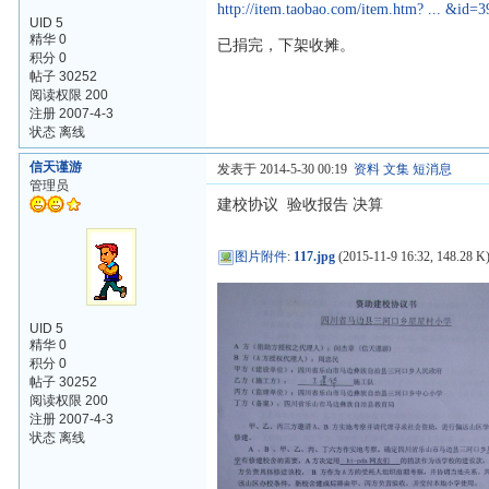
http://item.taobao.com/item.htm? ... &id
UID 5
精华 0
已捐完，下架收摊。
积分 0
帖子 30252
阅读权限 200
注册 2007-4-3
状态 离线
信天谨游
发表于 2014-5-30 00:19
资料
文集
短消息
管理员
建校协议 验收报告 决算
图片附件
:
117.jpg
(2015-11-9 16:32, 148.28 K
UID 5
精华 0
积分 0
帖子 30252
阅读权限 200
注册 2007-4-3
状态 离线