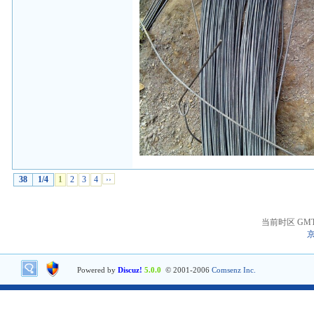
38
1/4
1
2
3
4
››
当前时区 GMT+8
京
Powered by
Discuz!
5.0.0
© 2001-2006
Comsenz Inc.