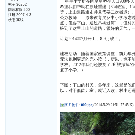
星星小学所在的星星桥存人口900多人
帖子 30252
希望我们帮助在原址重建（3间教室、1间
阅读权限 200
等，上山道路难走并且需要二次搬运）。
注册 2007-4-3
公办教师——原来教育局及中小学考虑过
状态 离线
点，但要下山、通过吊桥过河），但村
验到了这里上山的道路，很好的天气，
计划2014年7月开工，8-9月竣工。
建校活动，随着国家政策调整，前几年
无法跑到更远的完小读书，所以，也不
学校。2012年我们还恢复了2所被撤
复了小学。）
下图：下山的村民，多年来，这就是他们
以，对于低龄儿童，就近入读，村小还
图片附件
:
000.jpg
(2014-5-29 21:51, 77.45 K)