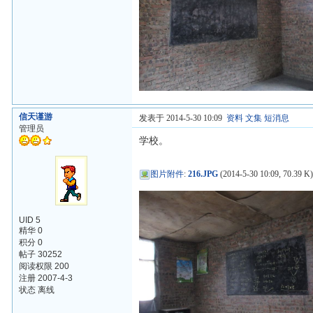
信天谨游
发表于 2014-5-30 10:09
资料
文集
短消息
管理员
学校。
图片附件
:
216.JPG
(2014-5-30 10:09, 70.39 K
UID 5
精华 0
积分 0
帖子 30252
阅读权限 200
注册 2007-4-3
状态 离线