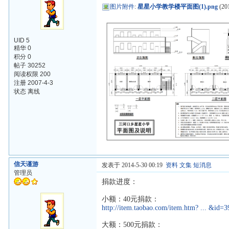
图片附件
:
星星小学教学楼平面图(1).png
(201
UID 5
精华 0
积分 0
帖子 30252
阅读权限 200
注册 2007-4-3
状态 离线
信天谨游
发表于 2014-5-30 00:19
资料
文集
短消息
管理员
捐款进度：
小额：40元捐款：
http://item.taobao.com/item.htm? ... &id
大额：500元捐款：