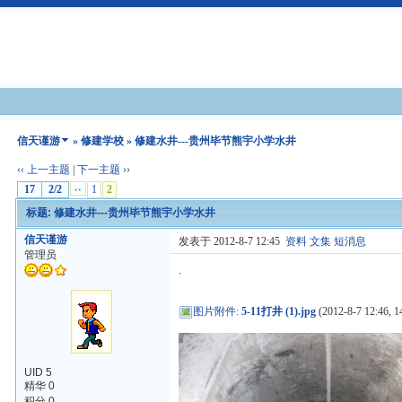
信天谨游
»
修建学校
» 修建水井---贵州毕节熊宇小学水井
‹‹ 上一主题
|
下一主题 ››
17
2/2
‹‹
1
2
标题: 修建水井---贵州毕节熊宇小学水井
信天谨游
发表于 2012-8-7 12:45
资料
文集
短消息
管理员
.
图片附件
:
5-11打井 (1).jpg
(2012-8-7 12:46, 1
UID 5
精华 0
积分 0