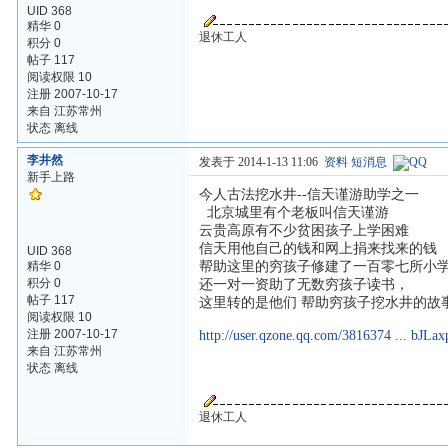
UID 368
精华 0
退休工人
积分 0
帖子 117
阅读权限 10
注册 2007-10-17
来自 江苏常州
状态 离线
李井然
发表于 2014-1-13 11:06
资料
短消息
新手上路
今人古法挖水井--信天谨游助学之一
北京城里有个老板叫信天谨游
云贵高原有不少贫困孩子上学困难
信天用他自己的钱和网上捐来找来的钱
UID 368
精华 0
帮助这里的穷孩子修建了一百零七所小
积分 0
还一对一资助了无数穷孩子读书，
帖子 117
这里转的是他们 帮助穷孩子挖水井的故
阅读权限 10
注册 2007-10-17
http://user.qzone.qq.com/3816374 ... bJ
来自 江苏常州
状态 离线
退休工人