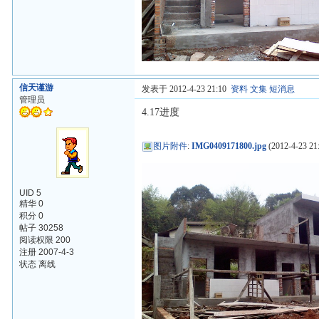
信天谨游
发表于 2012-4-23 21:10
资料
文集
短消息
管理员
4.17进度
图片附件
:
IMG0409171800.jpg
(2012-4-23 21:
UID 5
精华 0
积分 0
帖子 30258
阅读权限 200
注册 2007-4-3
状态 离线