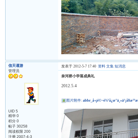
信天谨游
发表于 2012-5-7 17:40
资料
文集
短消息
管理员
奈河桥小学落成典礼
2012.5.4
图片附件
:
abbr_å·çé©¬è¾¹å¿æ°ä¸»ä¹¡å¥æ²³æ¡¥å°å­
UID 5
精华 0
积分 0
帖子 30258
阅读权限 200
注册 2007-4-3