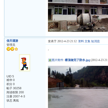
信天谨游
发表于 2012-4-23 21:12
资料
文集
短消息
管理员
,
图片附件
:
楼顶做完了防水.jpg
(2012-4-23 21:
UID 5
精华 0
积分 0
帖子 30258
阅读权限 200
注册 2007-4-3
状态 离线