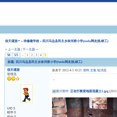
信天谨游
»
待修建学校
» 四川马边县民主乡奈河桥小学(nada网友捐,竣工)
‹‹ 上一主题
|
下一主题 ››
50
5/5
‹‹
1
2
3
4
5
标题: 四川马边县民主乡奈河桥小学(nada网友捐,竣工)
信天谨游
发表于 2012-4-5 10:25
资料
文集
短消息
管理员
，
图片附件
:
正在打教室地面混凝土1.jpg
(2012-
UID 5
精华 0
积分 0