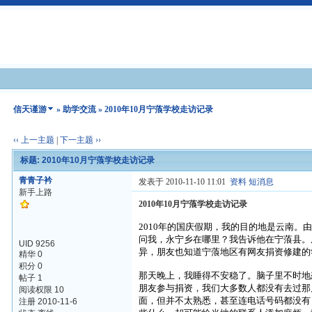
信天谨游
»
助学交流
» 2010年10月宁蒗学校走访记录
‹‹ 上一主题
|
下一主题 ››
标题: 2010年10月宁蒗学校走访记录
青青子衿
发表于 2010-11-10 11:01
资料
短消息
新手上路
2010年10月宁蒗学校走访记录
2010
年的国庆假期，我的目的地是云南。
问我，永宁乡在哪里？我告诉他在宁蒗县。
UID 9256
异，朋友也知道宁蒗地区有网友捐资修建的
精华 0
积分 0
那天晚上，我睡得不安稳了。脑子里不时地
帖子 1
朋友参与捐资，我们大多数人都没有去过那
阅读权限 10
面，但并不太熟悉，甚至连电话号码都没有
注册 2010-11-6