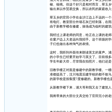
椒、核桃。但这个好只是相对而言，翠玉乡
输出来以作贸易交换，所以农民的家庭收入
翠玉乡的官田小学在金沙江边上不远的一个
有电灯。教室部分外墙石灰已经剥落，在雨
由于新教学楼在修建，操场成为临时的建筑
我经过上课老师的同意，给正在上课的老师
在窗户边上大老远向我招手。这个班级的学
子们也做出各种淘气的表情。
这时，我听到外面传来朗读英文的童声。浦
的小学生已经要开始学习英文了。目前很多
学生年龄大些，尽管我在拍照片，他们还是
旧教学楼正对面是修建中的新教学楼。一楼
准都提高了，汶川地震后建学校的都不敢马
的新学校是按裂度
7
度修建的。新教学楼也
从新教学楼下来，浦大哥和我又去了建筑人
我将带来的大部分文具交给了官田完小的老