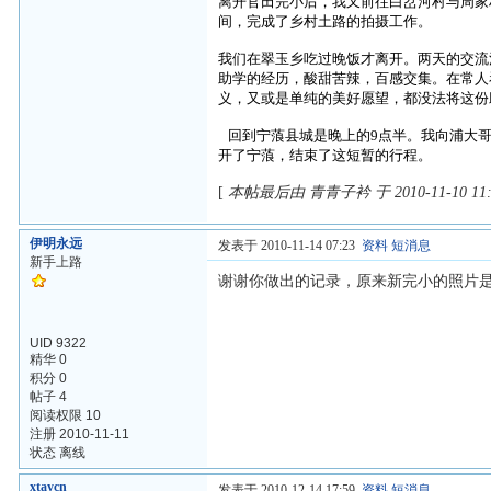
离开官田完小后，我又前往白岔河村与周家
间，完成了乡村土路的拍摄工作。
我们在翠玉乡吃过晚饭才离开。两天的交流
助学的经历，酸甜苦辣，百感交集。在常人
义，又或是单纯的美好愿望，都没法将这份
回到宁蒗县城是晚上的
9
点半。我向浦大
开了宁蒗，结束了这短暂的行程。
[
本帖最后由 青青子衿 于 2010-11-10 11
伊明永远
发表于 2010-11-14 07:23
资料
短消息
新手上路
谢谢你做出的记录，原来新完小的照片是你
UID 9322
精华 0
积分 0
帖子 4
阅读权限 10
注册 2010-11-11
状态 离线
xtaycn
发表于 2010-12-14 17:59
资料
短消息