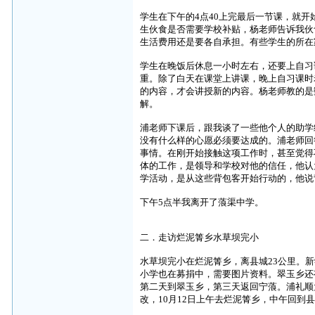
学生在下午的
4
点
40
上完最后一节课，就开
生伙食是否需要学校补贴，杨老师告诉我伙
生活费用还是要各自承担。有些学生的所在
学生在晚饭后休息一小时左右，还要上自习
重。除了白天在课堂上讲课，晚上自习课时
的内容，才会讲授新的内容。杨老师教的是
解。
浦老师下课后，跟我谈了一些他个人的助学
没有什么样的心愿必须要达成的。浦老师回
事情。在刚开始接触这项工作时，甚至觉得
体的工作，是领导和学校对他的信任，他认
学活动，是从这些背包客开始行动的，他说
下午
5
点半我离开了蒗渠中学。
二．走访烂泥箐乡水草坝完小
水草坝完小在烂泥箐乡，离县城
23
公里。新
小学也在募捐中，需要图片资料。翠玉乡还
第二天到翠玉乡，第三天返回宁蒗。浦礼顺
改，
10
月
12
日上午去烂泥箐乡，中午回到