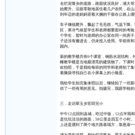
去烂泥箐乡的道路，路面状况良好，浦大哥
始爬升。沿路零散地居住着几户农民，在山
到年迈的老妈妈背着大捆的干柴在公路上缓
车子继续爬升，飘起了毛毛雨，气温下降。
区，寒冷气候是学生和老师都要面对的考验
个学生，暂时与老师的办公室在同一间房子
子还没有搬进去，仍未投入使用。学前班和
园内。
新的教学楼共有
6
个课室，钢筋水泥结构，
幢教学楼是当地最漂亮的建筑物了。下课时
欢拍照，于是我给每班的同学和老师拍了集
着脑袋寻找自己在小屏幕上的小脸蛋。
我给学生拍完集体照以后，继续拍了一些新
供了一些有用的意见。拍摄完，我跟学校的
三．走访翠玉乡官田完小
中午
12
点回到县城，吃过中饭，
12
点半我
是坑坑洼洼的路面，
58
公里走四五个小时。
上还是遇到了两个地方路基塌方，靠悬崖一
浦大哥告诉我，相比烂泥箐乡，翠玉乡的条