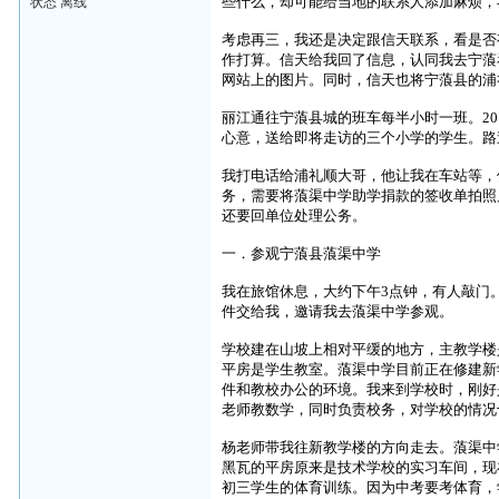
些什么，却可能给当地的联系人添加麻烦，
状态 离线
考虑再三，我还是决定跟信天联系，看是否
作打算。信天给我回了信息，认同我去宁蒗
网站上的图片。同时，信天也将宁蒗县的浦
丽江通往宁蒗县城的班车每半小时一班。
20
心意，送给即将走访的三个小学的学生。路
我打电话给浦礼顺大哥，他让我在车站等，
务，需要将蒗渠中学助学捐款的签收单拍照
还要回单位处理公务。
一．参观宁蒗县蒗渠中学
我在旅馆休息，大约下午
3
点钟，有人敲门
件交给我，邀请我去蒗渠中学参观。
学校建在山坡上相对平缓的地方，主教学楼
平房是学生教室。蒗渠中学目前正在修建新
件和教校办公的环境。我来到学校时，刚好
老师教数学，同时负责校务，对学校的情况
杨老师带我往新教学楼的方向走去。蒗渠中
黑瓦的平房原来是技术学校的实习车间，现
初三学生的体育训练。因为中考要考体育，