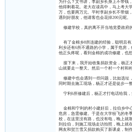
为什么？文书讲，李副乡长身上不带钱，
他得剩着花。老大在读高中，马上考大
万，也要两万元。平时李副乡长不带烟
遇到好朋友，他请客也会花掉200元呢。
修建学校，真的离不开当地党委政府的
有了金棉乡8所连建的经验，聪明且有
利乡还有6所不通路的小学，属于危房
他正头疼呢，看到金棉的成功修建，也
接下来，我开始收集捐款资金，杨正才
山就要走一整天。然后一个村一个村和
修建中也会遇到一些问题，比如选址，
同时期去施工现场，杨正才还是徒步一
宁利6所修建后，杨正才打电话给我，笑
金棉和宁利的村小建好后，拉伯乡中心
危房，急需修建。于是在大学纷飞的冬季，
校，在这里没有路，也没有电，晚上就
到拉伯，到施工现场走访拍照，晚上就在
网友和贺兰雪又捐款购买了新课桌，制