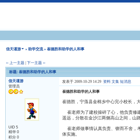
信天谨游
»
助学交流
» 崔德胜和助学的人和事
‹‹ 上一主题
|
下一主题 ››
标题: 崔德胜和助学的人和事
信天谨游
发表于 2009-10-29 14:29
资料
文集
短消息
管理员
崔德胜和助学的人和事
崔德胜，宁蒗县金棉乡中心完小校长，
崔老师为了建校操碎了心，他负责修建
遥远，分散在金沙江两侧高山之间，山
UID 5
崔老师做事情认真负责、锲而不舍，考
精华 0
体实施。
积分 0