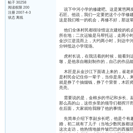
帖子 30258
阅读权限 200
说下中河小学的修建吧。这是篱笆网友
注册 2007-4-3
石匠。他说，我们一定要把这个小学修
状态 离线
这是我们唯一的机会，再修不好，那这
他们全体村民都很珍惜这次建校的机会
所在地；二次运输是马帮托运，走两小
金沙江逆流而上，大约两小时，到达中河
分钟抵达小学现场。
虎村长说，在我活着的时候，能看到这
墩，是他亲自雕刻制作的，自己的作品
木匠是从金沙江下面请上来的，崔老师
是村民会记住你一辈子，当你是亲人，
就是挣了个抽烟钱，挣了个荣誉，木匠
亮亮。
需要说的是，金棉乡的书记和乡长、副
那么高的山，这些乡里的领导们都挥汗
在后面，大家就给我聊了他的事情。
先简单介绍下李副乡长吧，他是个有趣
婚，初二就有了儿子（当地少数民族都这
这次走访，他热情地披件皱巴巴的西服陪