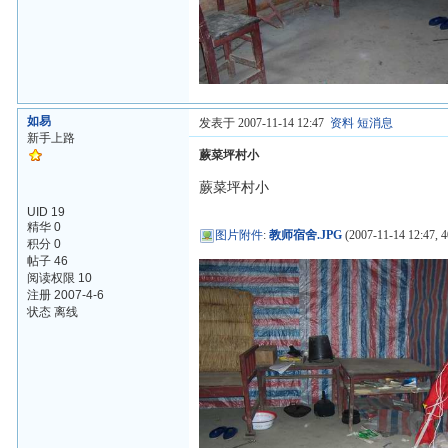
如易
发表于 2007-11-14 12:47
资料
短消息
新手上路
蕨菜坪村小
蕨菜坪村小
UID 19
精华 0
图片附件
:
教师宿舍.JPG
(2007-11-14 12:47, 4
积分 0
帖子 46
阅读权限 10
注册 2007-4-6
状态 离线