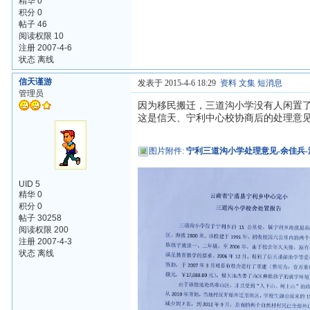
精华 0
积分 0
帖子 46
阅读权限 10
注册 2007-4-6
状态 离线
信天谨游
发表于 2015-4-6 18:29
资料
文集
短消息
管理员
因为移民搬迁，三道沟小学没有人闲置
这是信天、宁利中心校协商后的处理意
图片附件
:
宁利三道沟小学处理意见-余佳兵-深
UID 5
精华 0
积分 0
帖子 30258
阅读权限 200
注册 2007-4-3
状态 离线