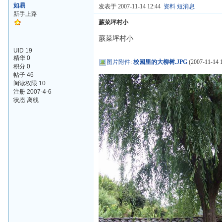
如易
发表于 2007-11-14 12:44
资料
短消息
新手上路
蕨菜坪村小
蕨菜坪村小
UID 19
精华 0
图片附件
:
校园里的大柳树.JPG
(2007-11-14 1
积分 0
帖子 46
阅读权限 10
注册 2007-4-6
状态 离线