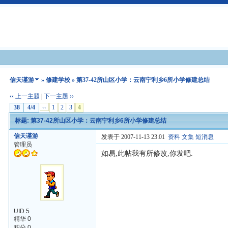
信天谨游
»
修建学校
» 第37-42所山区小学：云南宁利乡6所小学修建总结
‹‹ 上一主题
|
下一主题 ››
38
4/4
‹‹
1
2
3
4
标题: 第37-42所山区小学：云南宁利乡6所小学修建总结
信天谨游
发表于 2007-11-13 23:01
资料
文集
短消息
管理员
如易,此帖我有所修改,你发吧.
UID 5
精华 0
积分 0