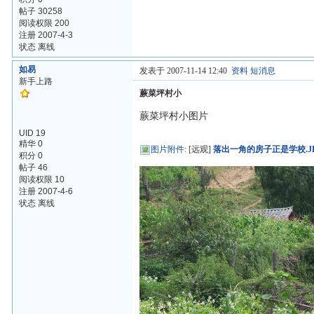
帖子 30258
阅读权限 200
注册 2007-4-3
状态 离线
如易
发表于 2007-11-14 12:40
资料
短消息
新手上路
蕨菜坪村小
蕨菜坪村小图片
UID 19
精华 0
图片附件
: [远观]
落出一角的房子正是学校.J
积分 0
帖子 46
阅读权限 10
注册 2007-4-6
状态 离线