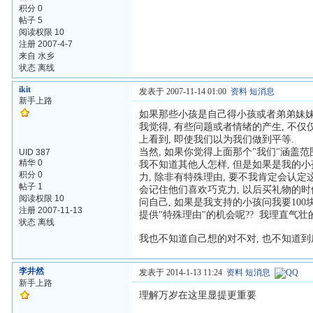
积分 0
帖子 5
阅读权限 10
注册 2007-4-7
来自 水乡
状态 离线
ikit
发表于 2007-11-14 01:00
资料
短消息
新手上路
如果那些小孩是自己得小孩或者弟弟妹妹,
我觉得, 有些问题或者情绪的产生, 
上看到, 即使我们以为我们做到平等.
当然, 如果你觉得上面那个"我们"涵盖范围
UID 387
精华 0
我不知道其他人怎样, 但是如果是我的小
积分 0
力, 除非有特殊理由, 要不我肯定会认
帖子 1
会记住他们喜欢巧克力, 以后买礼物的时
阅读权限 10
问自己, 如果是我支持的小孩问我要10
注册 2007-11-13
提供"特殊理由"的机会呢?? 我理直气壮
状态 离线
我也不知道自己想的对不对, 也不知道到
李井然
发表于 2014-1-13 11:24
资料
短消息
新手上路
理解万岁在这里显提更重要