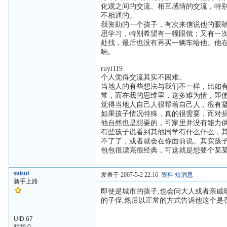
化观之间的交流、相互感情的交流，特
不相通的。
我资助的一个孩子，有次来信说他的眼
思学习，特别希望有一幅眼镜；又有一
处找，最后也没有再买一辆车给他。他
响。
ruyi119
个人觉得交流其实不困难。
当地人的有些想法与我们不一样，比如
常，而在我的思维里，这多难为情，即
觉得当地人自己人很帮着自己人，很有
如果孩子情况特殊，真的很需要，而对
他自然也是想要的，可家里并没有能力
有些孩子说看到其他同学有什么什么，
不了了，或者就会在你面前说。其实孩
包包很漂亮很经典，可这就是想要个某
suisui
发表于 2007-5-2 22:16
资料
短消息
新手上路
即使是城市的孩子,也会问大人或者亲戚
的子侄,然后以正常的方式告诉他这个是
UID 67
精华 0