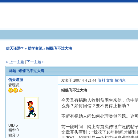
信天谨游
»
助学交流
» 蝴蝶飞不过大海
‹‹ 上一主题
|
下一主题 ››
标题: 蝴蝶飞不过大海
信天谨游
发表于 2007-4-4 21:44
资料
文集
短消息
管理员
蝴蝶飞不过大海
今天又有捐助人收到贫困生来信，信中
么办？如何回信？要不要停止捐助？
不断有捐助人问如何处理类似问题。这
UID 5
前一段时间，网上有篇流传很广泛的帖子
精华 0
文章开头写到：“我花了18年时间才能
积分 0
朋友们，如果我是一个初中没毕业就来沪打