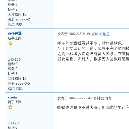
积分 0
帖子 8
阅读权限 10
注册 2007-5-2
状态 离线
叔孙仲通
发表于 2007-6-5 21:19
资料
短消息
新手上路
楼主的文章我看过不少，对您很钦佩。
至于此文谈到的问题，我并不完全赞同
之高下和城乡差别没有多大关系，在道
就要索捐。农村人、很多穷人是很讲道
UID 176
精华 0
积分 0
帖子 3
阅读权限 10
注册 2007-6-5
状态 离线
xiaohe
发表于 2007-8-25 22:45
资料
短消息
新手上路
蝴蝶也许是飞不过大海，但我也想要让
UID 20
精华 0