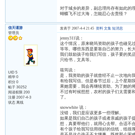
对于城乡的差异，副总理尚存有如此的
蝴蝶飞不过大海，怎能忍心去责怪？
信天谨游
发表于 2007-4-4 21:45
资料
文集
短消息
管理员
jenny311说：
这个情况，原来晓筠资助的孩子也碰见
等等。哪些东西是要靠自己的努力，长
我们鼓励孩子给我们写信，孩子要的奖
只给书，文具等。
筱筠说：
UID 5
是，我资助的孩子就曾经不止一次地向
精华 0
有给我写信。但是春节过后，上个星期
积分 0
果她需要，我会再继续资助。为了她的
帖子 30252
不过有时候想想，农村的孩子们太需要
阅读权限 200
了。
注册 2007-4-3
状态 离线
snowwhite 说：
没错，我们是应该更多一些理解。
如果是我们自己的孩子或者亲戚的孩子
想，真要帮他们，就用心去帮。合适不
有个孩子给我写信用很好的信纸，纸很
是不是这个孩子不太懂事，既然那么困