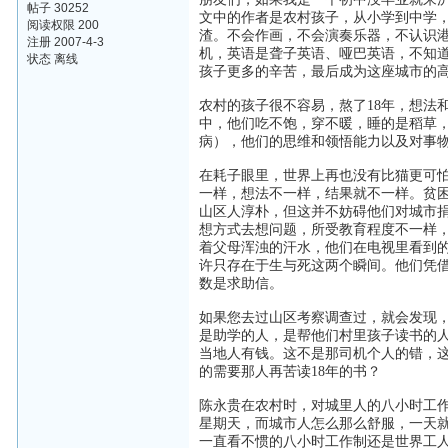
帖子 30252
文中的作者是农村孩子，从小学到中学
阅读权限 200
渣。不会作画，不会演奏乐器，不认识港台
注册 2007-4-3
机，英语是聋子英语、哑巴英语，不知
状态 离线
孩子更多的辛苦，最后成为这座城市的
农村的孩子很不容易，熬了18年，想法
中，他们吃不饱，穿不暖，睡的是稻草，
病），他们的思维和领悟能力以及对事
在耗子眼里，世界上再也没有比猫更可
一样，想法不一样，结果就不一样。贫
山区人淳朴，但这并不妨碍他们对城市
想方式去想问题，所受教育程度不一样
着父母浑浊的汗水，他们在电视里看到
许只存在于生与死这两个瞬间。他们凭
数是求助信。
如果您去过山区考察调查过，就会发现
是助学的人，是帮他们村里孩子读书的
当地人有钱。这不是那司机个人的错，
的需要那人再苦读18年的书？
陈永贵在农村时，对城里人的八小时工
星期天，而城市人怎么那么舒服，一天
一直看不惯的八小时工作制还是世界工