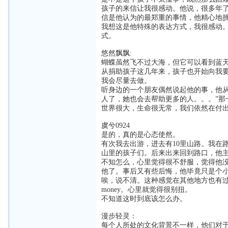
孩子的来信让我很感动。他说，很多年
信是他认为的最郑重的事情，他精心地
我想这是他特殊的表达方式，我很感动
式。
悠然飘飘:
蝴蝶虽然飞不过大海，但它可以看到蓝
从捐助孩子这几年来，孩子也开始向我
我会尽量去做。
听身边的一个朋友偶然说起他的事，他
人了，她也会去帮助更多的人。。。”那
世界很大，生命很无常，我们依然在付
虞兮0924
是的，真的是心态使然。
有次我去出游，进去有10里山路。我在
山里的孩子们。后来出来回到路口，他
不知怎么，心里觉得很不舒服，觉得他没
他了。事后又有些后悔，他毕竟只是个
唉，说不清。这种感觉在其他地方也有过
money。心里就觉得很别扭。
不知道这时到底该怎么办。
漫步轻灵：
每个人所处的文化背景不一样，他们对