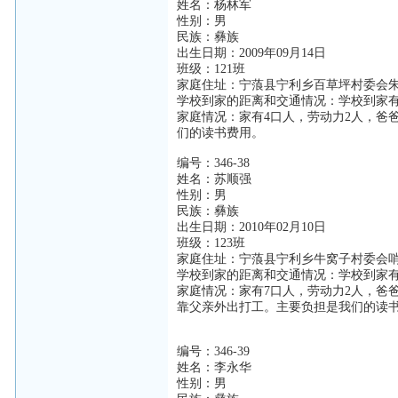
姓名：杨林军
性别：男
民族：彝族
出生日期：2009年09月14日
班级：121班
家庭住址：宁蒗县宁利乡百草坪村委会
学校到家的距离和交通情况：学校到家有
家庭情况：家有4口人，劳动力2人，爸
们的读书费用。
编号：346-38
姓名：苏顺强
性别：男
民族：彝族
出生日期：2010年02月10日
班级：123班
家庭住址：宁蒗县宁利乡牛窝子村委会
学校到家的距离和交通情况：学校到家有
家庭情况：家有7口人，劳动力2人，爸
靠父亲外出打工。主要负担是我们的读
编号：346-39
姓名：李永华
性别：男