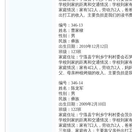
学校到家的距离和交通情况：学校到家有
家庭情况：家有5口人，劳动力2人，爸
出打工的收入。主要负担是我们的读书
编号：346-13
姓名：曹家棣
性别：男
民族：彝族
出生日期：2010年12月12日
班级：123班
家庭住址：宁蒗县宁利乡宁利村委会石
学校到家的距离和交通情况：学校到家有
家庭情况：家有4口人，劳动力2人，妈
父、母亲种植烤烟的收入。主要负担是
编号：346-14
姓名：陈龙军
性别：男
民族：彝族
出生日期：2009年2月10日
班级：122班
家庭住址：宁蒗县宁利乡宁利村委会茨
学校到家的距离和交通情况：学校到家有
家庭情况：家有7口人，劳动力2人，爸
三年级。家庭收入：主要靠父亲外出打