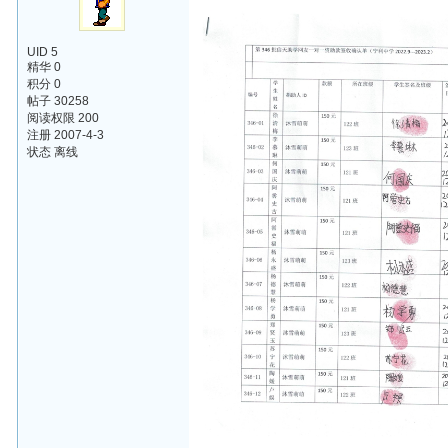
UID 5
精华 0
积分 0
帖子 30258
阅读权限 200
注册 2007-4-3
状态 离线