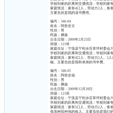
学校到家的距离和交通情况：学校到家有0
家庭情况：家有4口人，劳动力2人，爸
主要负担是我的读书费用。
编号：346-04
姓名：阿喾史古
性别：男
民族：彝族
出生日期：2009年2月25日
班级：121班
家庭住址：宁蒗县宁利乡百草坪村委会
学校到家的距离和交通情况：学校到家有
家庭情况：家有4口人，劳动力2人。2
椒。主要负担是我和弟弟的书学费。
编号：346-05
姓名：阿喾史福
性别：男
民族：彝族
出生日期：2009年12月28日
班级：121班
家庭住址：宁蒗县宁利乡百草坪村委会
学校到家的距离和交通情况：学校到家有
家庭情况：家有5口人，劳动力2人，爸
母亲种田种地的收入。主要负担是我们