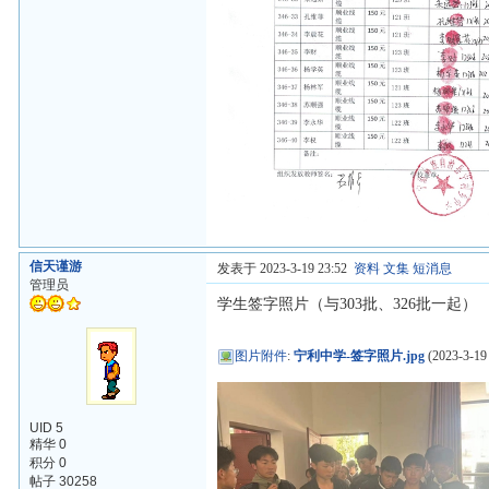
信天谨游
发表于 2023-3-19 23:52
资料
文集
短消息
管理员
学生签字照片（与303批、326批一起）
图片附件
:
宁利中学-签字照片.jpg
(2023-3-19 
UID 5
精华 0
积分 0
帖子 30258