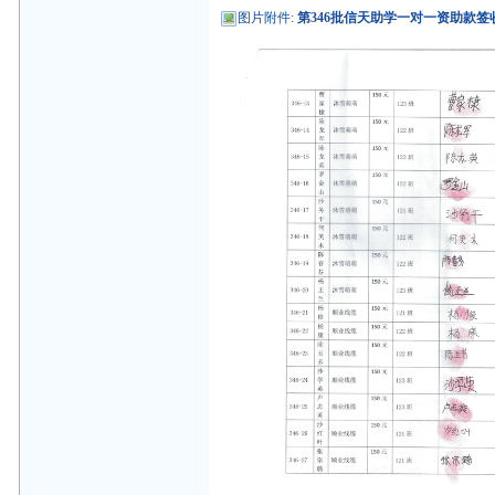
图片附件
:
第346批信天助学一对一资助款签收