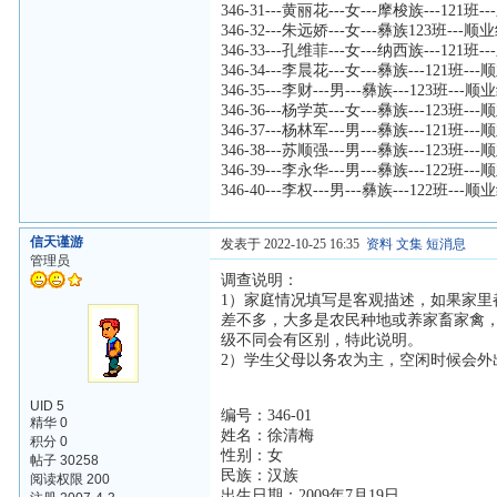
346-31---黄丽花---女---摩梭族---121班
346-32---朱远娇---女---彝族123班---
346-33---孔维菲---女---纳西族---121班
346-34---李晨花---女---彝族---121班-
346-35---李财---男---彝族---123班---
346-36---杨学英---女---彝族---123班-
346-37---杨林军---男---彝族---121班-
346-38---苏顺强---男---彝族---123班-
346-39---李永华---男---彝族---122班-
346-40---李权---男---彝族---122班---
信天谨游
发表于 2022-10-25 16:35
资料
文集
短消息
管理员
调查说明：
1）家庭情况填写是客观描述，如果家里
差不多，大多是农民种地或养家畜家禽
级不同会有区别，特此说明。
2）学生父母以务农为主，空闲时候会
UID 5
编号：346-01
精华 0
姓名：徐清梅
积分 0
性别：女
帖子 30258
民族：汉族
阅读权限 200
出生日期：2009年7月19日