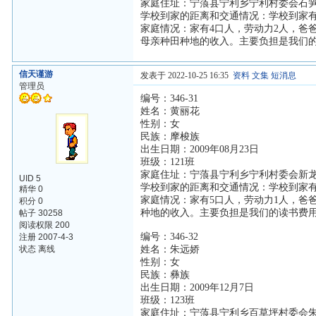
家庭住址：宁蒗县宁利乡宁利村委会石
学校到家的距离和交通情况：学校到家有1
家庭情况：家有4口人，劳动力2人，爸
母亲种田种地的收入。主要负担是我们
信天谨游
发表于 2022-10-25 16:35
资料
文集
短消息
管理员
编号：346-31
姓名：黄丽花
性别：女
民族：摩梭族
出生日期：2009年08月23日
班级：121班
家庭住址：宁蒗县宁利乡宁利村委会新
UID 5
学校到家的距离和交通情况：学校到家有
精华 0
家庭情况：家有5口人，劳动力1人，爸
积分 0
种地的收入。主要负担是我们的读书费
帖子 30258
阅读权限 200
编号：346-32
注册 2007-4-3
状态 离线
姓名：朱远娇
性别：女
民族：彝族
出生日期：2009年12月7日
班级：123班
家庭住址：宁蒗县宁利乡百草坪村委会