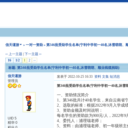
信天谨游
»
一对一资助
» 第346批受助学生名单(宁利中学初一40名,沐雪萌萌、
‹‹ 上一主题
|
下一主题 ››
16
1/2
1
2
››
标题: 第346批受助学生名单(宁利中学初一40名,沐雪萌萌、顺业线缆捐助)
信天谨游
发表于 2022-10-25 16:33
资料
文集
短消息
管理员
第346批受助学生名单(宁利中学初一40名,沐
一、资助情况简介
1、第346批共计40名学生，来自云南
2、选取的标准：根据2022年9月入学
3、资助金额及时间说明：
每名学生的资助款为900元/人，2022年9
UID 5
4、委托人：浦理瑞老师；
精华 0
5、资料：由浦理瑞老师、初一年级班
积分 0