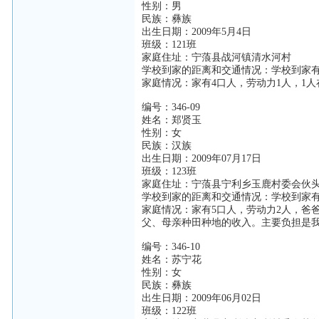
性别：男
民族：彝族
出生日期：2009年5月4日
班级：121班
家庭住址：宁蒗县战河镇清水河村
学校到家的距离和交通情况：学校到家有
家庭情况：家有4口人，劳动力1人，1
编号：346-09
姓名：郑贤玉
性别：女
民族：汉族
出生日期：2009年07月17日
班级：123班
家庭住址：宁蒗县宁利乡玉鹿村委会伙
学校到家的距离和交通情况：学校到家有
家庭情况：家有5口人，劳动力2人，爸
父、母亲种田种地的收入。主要负担是
编号：346-10
姓名：苏宁花
性别：女
民族：彝族
出生日期：2009年06月02日
班级：122班