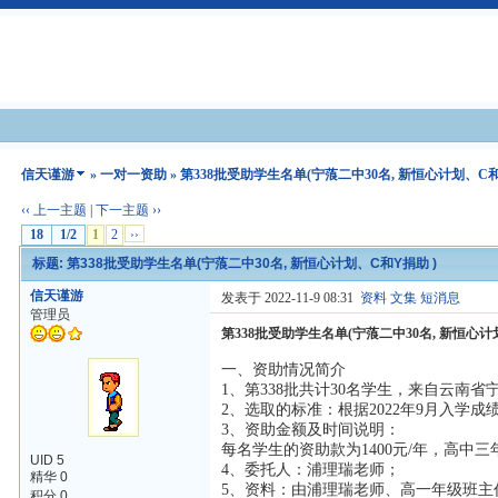
信天谨游
»
一对一资助
» 第338批受助学生名单(宁蒗二中30名, 新恒心计划、C和
‹‹ 上一主题
|
下一主题 ››
18
1/2
1
2
››
标题: 第338批受助学生名单(宁蒗二中30名, 新恒心计划、C和Y捐助 )
信天谨游
发表于 2022-11-9 08:31
资料
文集
短消息
管理员
第338批受助学生名单(宁蒗二中30名, 新恒心计
一、资助情况简介
1、第338批共计30名学生，来自云南
2、选取的标准：根据2022年9月入学
3、资助金额及时间说明：
每名学生的资助款为1400元/年，高中三年资
UID 5
4、委托人：浦理瑞老师；
精华 0
5、资料：由浦理瑞老师、高一年级班
积分 0