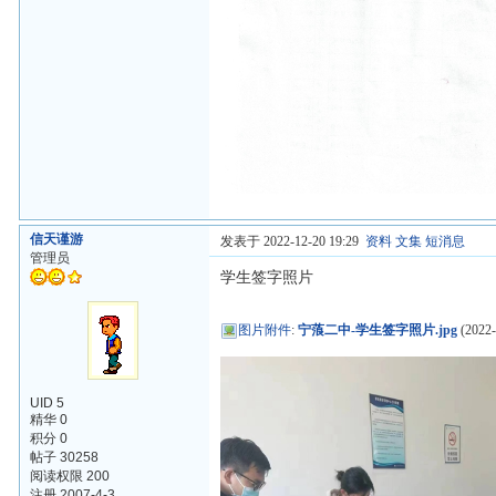
信天谨游
发表于 2022-12-20 19:29
资料
文集
短消息
管理员
学生签字照片
图片附件
:
宁蒗二中-学生签字照片.jpg
(2022-
UID 5
精华 0
积分 0
帖子 30258
阅读权限 200
注册 2007-4-3