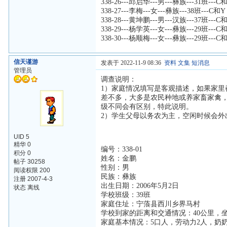
338-26---邱启华---男---彝族---31班---C
338-27---李梅---女---彝族---38班---C和Y
338-28---黄坤鹏---男---汉族---37班---C
338-29---杨学英---女---彝族---29班---C
338-30---杨顺梅---女---彝族---29班---C
信天谨游
发表于 2022-11-9 08:36
资料
文集
短消息
管理员
调查说明：
1）家庭情况填写是客观描述，如果家里
差不多，大多是农民种地或养家畜家禽
级不同会有区别，特此说明。
2）学生父母以务农为主，空闲时候会
UID 5
精华 0
编号：338-01
积分 0
姓名：金鹏
帖子 30258
性别：男
阅读权限 200
民族：彝族
注册 2007-4-3
出生日期：2006年5月2日
状态 离线
学校班级：39班
家庭住址：宁蒗县西川乡界马村
学校到家的距离和交通情况：40公里，
家庭基本情况：5口人，劳动力2人，奶