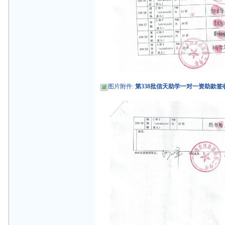
图片附件
:
第338批信天助学一对一资助款签收