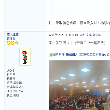
注：录取信息错误，原来录入时：杨顺
信天谨游
发表于 2023-4-26 11:01
资料
文集
短消息
管理员
学生签字照片：（宁蒗二中一起发放）
图片附件
:
微信图片_202304202021431.jpg
(2
UID 5
精华 0
积分 0
帖子 30258
阅读权限 200
注册 2007-4-3
状态 离线