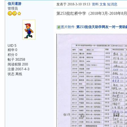
信天谨游
发表于 2018-3-10 19:13
资料
文集
短消息
管理员
第253批红桥中学（2018年3月-2018
图片附件
:
第253批信天助学网友一对一资助
UID 5
精华 0
积分 0
帖子 30258
阅读权限 200
注册 2007-4-3
状态 离线