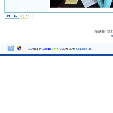
19
1/2
1
2
››
当前时区 GMT+8
京
Powered by
Discuz!
5.0.0
© 2001-2006
Comsenz Inc.