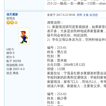
253-22---杨花---女---彝族---132班---a
信天谨游
发表于 2017-9-22 09:06
资料
文集
短消息
管理员
调查说明：
1）家庭情况填写是客观描述，如果家里
差不多，大多是农民种地或养家畜家禽
级不同会有区别，特此说明。
2）学生父母以务农为主，空闲时候会
编号：253-01
UID 5
姓名：曹占吉
精华 0
性别：男
积分 0
民族：普米族
帖子 30258
出生日期：2004年2月12日
阅读权限 200
班级：132班
注册 2007-4-3
状态 离线
家庭住址：宁蒗县红桥乡黄腊老村委会
学校到家的距离和交通情况：学校到家有
家庭情况：家有7口人，劳动力2人，爷
就读八年级。家庭收入：主要靠父亲、
编号：253-02
姓名：杨少香
性别：女