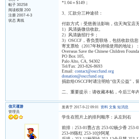
*1.04＝$149；
帖子 30258
阅读权限 200
3、汇款分三种途径：
注册 2007-4-3
状态 离线
付款方式：受慈善法影响，信天淘宝店
1）风清扬微信收款。
2）风清扬招行卡；
3）OSCCF，香负责联络，包括收款信
寄支票给（2017年秋持续使用的地址）
Overseas Save the Chinese Children Found
PO Box 105,
Palo Alto, CA, 94302
Tel/Fax: 203-826-8693
Email:
contact@osccfund.org
donation@osccfund.org
捐款给OSCCF时请注明给“信天公益”，
二、重要提示：请收藏本帖，今后三年
信天谨游
发表于 2017-9-22 09:01
资料
文集
短消息
管理员
学生在照片上的排列顺序：从左到右
前排：253-01曹占吉 253-02杨少香 253-0
253-09陈红 253-10沙阿尾
后排：253-11杨国珍 253-12余品慧 253-1