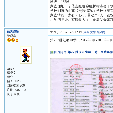
班级：132班
家庭住址：宁蒗县红桥乡红桥村委会干
学校到家的距离和交通情况：学校到家有
家庭情况：家有5口人，劳动力2人，爸
小学四年级。家庭收入：主要靠父母亲
信天谨游
发表于 2017-10-22 12:19
资料
文集
短消息
管理员
第253批红桥中学（2017年9月-2018
图片附件
:
第253批信天助学 一对一资助款签
UID 5
精华 0
积分 0
帖子 30258
阅读权限 200
注册 2007-4-3
状态 离线