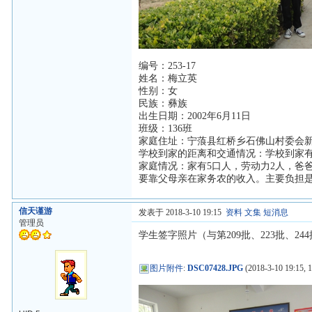
编号：253-17
姓名：梅立英
性别：女
民族：彝族
出生日期：2002年6月11日
班级：136班
家庭住址：宁蒗县红桥乡石佛山村委会
学校到家的距离和交通情况：学校到家有
家庭情况：家有5口人，劳动力2人，爸
要靠父母亲在家务农的收入。主要负担
信天谨游
发表于 2018-3-10 19:15
资料
文集
短消息
管理员
学生签字照片（与第209批、223批、24
图片附件
:
DSC07428.JPG
(2018-3-10 19:15, 