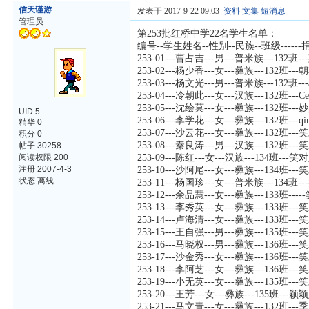
信天谨游
发表于 2017-9-22 09:03
资料
文集
短消息
管理员
第253批红桥中学22名学生名单：
编号--学生姓名--性别--民族--班级-----
253-01---曹占吉---男---普米族---132
253-02---杨少香---女---彝族---132
253-03---杨文光---男---普米族---132班-
253-04---冷朝此---女---汉族---132班--
253-05---沈绘莫---女---彝族---132班-
UID 5
253-06---李学花---女---彝族---132班---qi
精华 0
253-07---沙云花---女---彝族---1
积分 0
253-08---秦良涛---男---汉族---132
帖子 30258
阅读权限 200
253-09---陈红---女---汉族---134班
注册 2007-4-3
253-10---沙阿尾---女---彝族---134
状态 离线
253-11---杨国珍---女---普米族---13
253-12---余品慧---女---彝族---133
253-13---李秀英---女---彝族---133
253-14---卢海清---女---彝族---133
253-15---王自强---男---彝族---135
253-16---马晓权---男---彝族---136
253-17---沙金秀---女---彝族---136
253-18---李阿芝---女---彝族---136
253-19---小无英---女---彝族---135
253-20---王芳---女---彝族---135班--
253-21---马文青---女---彝族---132班