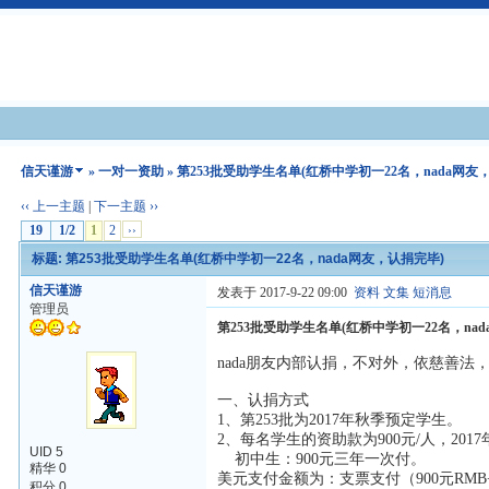
信天谨游
»
一对一资助
» 第253批受助学生名单(红桥中学初一22名，nada网友
‹‹ 上一主题
|
下一主题 ››
19
1/2
1
2
››
标题: 第253批受助学生名单(红桥中学初一22名，nada网友，认捐完毕)
信天谨游
发表于 2017-9-22 09:00
资料
文集
短消息
管理员
第253批受助学生名单(红桥中学初一22名，na
nada朋友内部认捐，不对外，依慈善
一、认捐方式
1、第253批为2017年秋季预定学生。
2、每名学生的资助款为900元/人，2017
UID 5
初中生：900元三年一次付。
精华 0
美元支付金额为：支票支付（900元RMB+30
积分 0