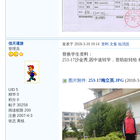
信天谨游
发表于 2018-3-10 19:14
资料
文集
短消息
管理员
替换学生资料：
253-17沙金秀,因中途转学，资助款转给
图片附件
:
253-17梅立英.JPG
(2018-3-
UID 5
精华 0
积分 0
帖子 30258
阅读权限 200
注册 2007-4-3
状态 离线