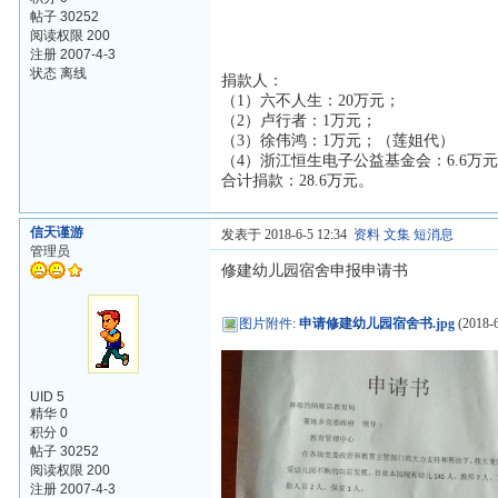
帖子 30252
阅读权限 200
注册 2007-4-3
状态 离线
捐款人：
（1）六不人生：20万元；
（2）卢行者：1万元；
（3）徐伟鸿：1万元；（莲姐代）
（4）浙江恒生电子公益基金会：6.6万
合计捐款：28.6万元。
信天谨游
发表于 2018-6-5 12:34
资料
文集
短消息
管理员
修建幼儿园宿舍申报申请书
图片附件
:
申请修建幼儿园宿舍书.jpg
(2018-6
UID 5
精华 0
积分 0
帖子 30252
阅读权限 200
注册 2007-4-3