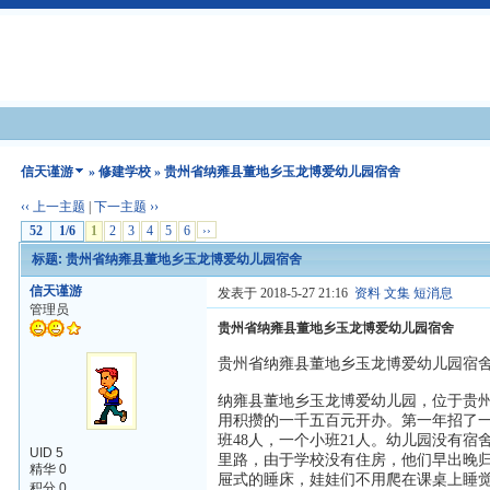
信天谨游
»
修建学校
» 贵州省纳雍县董地乡玉龙博爱幼儿园宿舍
‹‹ 上一主题
|
下一主题 ››
52
1/6
1
2
3
4
5
6
››
标题: 贵州省纳雍县董地乡玉龙博爱幼儿园宿舍
信天谨游
发表于 2018-5-27 21:16
资料
文集
短消息
管理员
贵州省纳雍县董地乡玉龙博爱幼儿园宿舍
贵州省纳雍县董地乡玉龙博爱幼儿园宿
纳雍县董地乡玉龙博爱幼儿园，位于贵州
用积攒的一千五百元开办。第一年招了一
班48人，一个小班21人。幼儿园没有宿
UID 5
里路，由于学校没有住房，他们早出晚归
精华 0
屉式的睡床，娃娃们不用爬在课桌上睡
积分 0