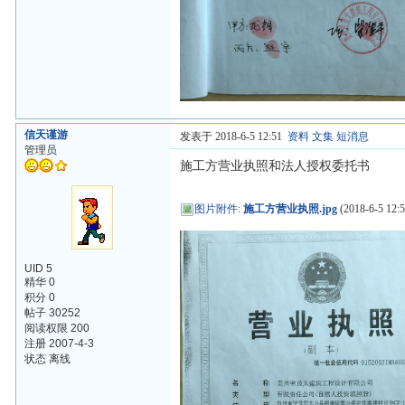
信天谨游
发表于 2018-6-5 12:51
资料
文集
短消息
管理员
施工方营业执照和法人授权委托书
图片附件
:
施工方营业执照.jpg
(2018-6-5 12:5
UID 5
精华 0
积分 0
帖子 30252
阅读权限 200
注册 2007-4-3
状态 离线