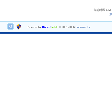
当前时区 GMT+8
京
Powered by
Discuz!
5.0.0
© 2001-2006
Comsenz Inc.