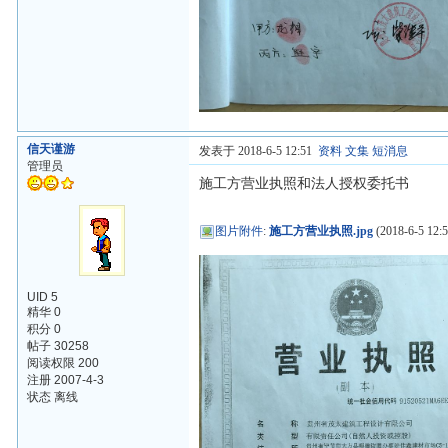
信天谨游
发表于 2018-6-5 12:51
资料
文集
短消息
管理员
施工方营业执照和法人授权委托书
图片附件
:
施工方营业执照.jpg
(2018-6-5 12:5
UID 5
精华 0
积分 0
帖子 30258
阅读权限 200
注册 2007-4-3
状态 离线