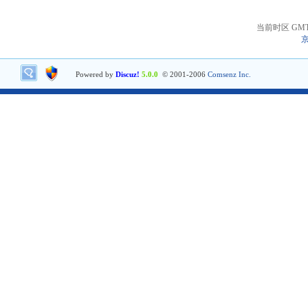
当前时区 GMT+8
京
Powered by
Discuz!
5.0.0
© 2001-2006
Comsenz Inc.