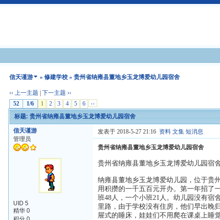
信天谨游
»
修建学校
» 贵州省纳雍县董地乡玉龙博爱幼儿园宿舍
‹‹ 上一主题
|
下一主题 ››
52
1/6
1
2
3
4
5
6
››
标题: 贵州省纳雍县董地乡玉龙博爱幼儿园宿舍
信天谨游
发表于 2018-5-27 21:16
资料
文集
短消息
管理员
贵州省纳雍县董地乡玉龙博爱幼儿园宿舍
贵州省纳雍县董地乡玉龙博爱幼儿园宿
纳雍县董地乡玉龙博爱幼儿园，位于贵州
用积攒的一千五百元开办。第一年招了一
班48人，一个小班21人。幼儿园没有宿
UID 5
里路，由于学校没有住房，他们早出晚归
精华 0
屉式的睡床，娃娃们不用爬在课桌上睡
积分 0