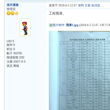
信天谨游
发表于 2018-6-5 12:47
资料
文集
短消息
管理员
工程预算。
图片附件
:
预算1.jpg
(2018-6-5 12:47, 139.71 
UID 5
精华 0
积分 0
帖子 30258
阅读权限 200
注册 2007-4-3
状态 离线