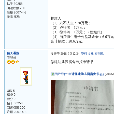
帖子 30258
阅读权限 200
注册 2007-4-3
状态 离线
捐款人：
（1）六不人生：20万元；
（2）卢行者：1万元；
（3）徐伟鸿：1万元；（莲姐代）
（4）浙江恒生电子公益基金会：6.6万
合计捐款：28.6万元。
信天谨游
发表于 2018-6-5 12:34
资料
文集
短消息
管理员
修建幼儿园宿舍申报申请书
图片附件
:
申请修建幼儿园宿舍书.jpg
(2018-6
UID 5
精华 0
积分 0
帖子 30258
阅读权限 200
注册 2007-4-3