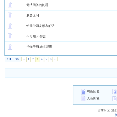
无法回答的问题
取舍之间
给助学网友紫衣的话
不可知,不妄言
治物于细,未兆易谋
111
3/6
‹‹
1
2
3
4
5
6
››
有新回复
无新回复
当前时区 GMT+8
京