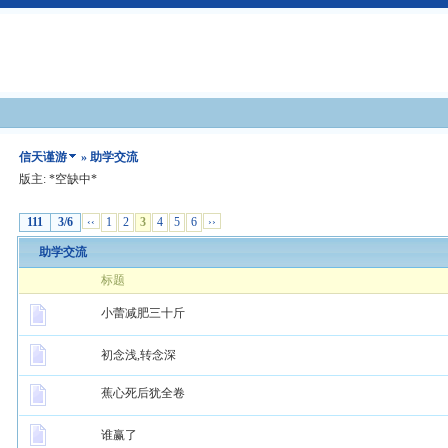
信天谨游
» 助学交流
版主: *空缺中*
111
3/6
‹‹
1
2
3
4
5
6
››
助学交流
标题
小蕾减肥三十斤
初念浅,转念深
蕉心死后犹全卷
谁赢了