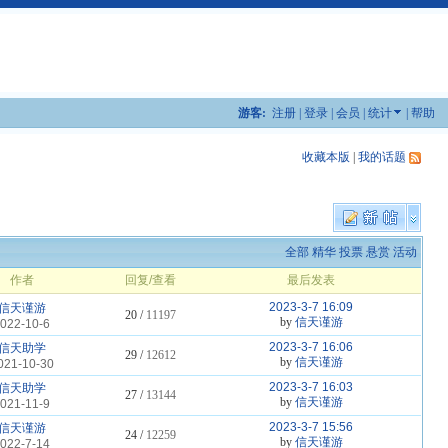
游客:
注册
|
登录
|
会员
|
统计
|
帮助
收藏本版
|
我的话题
全部
精华
投票
悬赏
活动
作者
回复/查看
最后发表
2023-3-7 16:09
信天谨游
20 /
11197
by
信天谨游
022-10-6
2023-3-7 16:06
信天助学
29 /
12612
by
信天谨游
021-10-30
2023-3-7 16:03
信天助学
27 /
13144
by
信天谨游
021-11-9
2023-3-7 15:56
信天谨游
24 /
12259
by
信天谨游
022-7-14