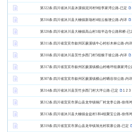
第322条:四川省沐川县沐溪镇泥河村9组李家湾公路-已定
第316条:四川省沐川县大楠镇新场村4组云板埂公路-内详
第320条:四川省沐川县大楠镇高山村1组半边寺公路和桥-已
第311条:四川省宜宾市叙州区蕨溪镇牛心村杉木林公路-内
第310条:四川省沐川县茨竹乡西门村5组猴子坡公路-内详
第317条:四川省宜宾市叙州区蕨溪镇横山村棬坪组康家湾公
第307条:四川省宜宾市叙州区蕨溪镇横山村晒谷坝公路-内
第314条:四川省沐川县茨竹乡西门村大坪公路-已定
1
2
3
第312条:四川省宜宾市屏山县龙华镇铜厂村龙李公路-徐伟
第313条:四川省沐川县大楠镇金盆村1和4组聚宝公路-徐伟
第319条:四川省宜宾市屏山县龙华镇旭光村双寨公路-已定