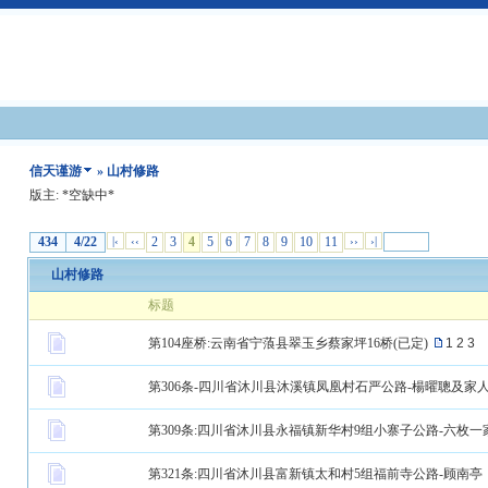
信天谨游
» 山村修路
版主: *空缺中*
434
4/22
|‹
‹‹
2
3
4
5
6
7
8
9
10
11
››
›|
山村修路
标题
第104座桥:云南省宁蒗县翠玉乡蔡家坪16桥(已定)
1
2
3
第306条-四川省沐川县沐溪镇凤凰村石严公路-楊曜聰及家
第309条:四川省沐川县永福镇新华村9组小寨子公路-六枚一
第321条:四川省沐川县富新镇太和村5组福前寺公路-顾南亭