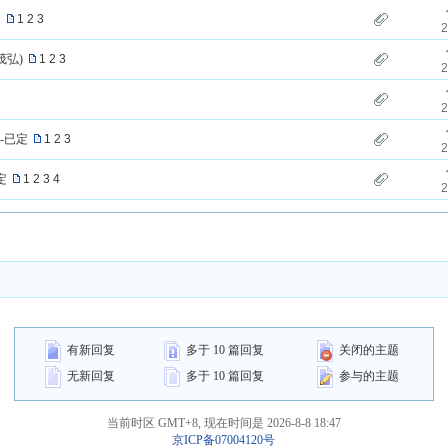
定
1
2
3
2
茂弘)
1
2
3
2
2
-已定
1
2
3
2
定
1
2
3
4
2
有新回复
多于 10 篇回复
关闭的主题
无新回复
多于 10 篇回复
参与的主题
当前时区 GMT+8, 现在时间是 2026-8-8 18:47
京ICP备07004120号