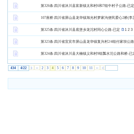
第326条:四川省沐川县富新镇太和村6和7组中村子公路-已
107座桥:四川省屏山县龙华镇旭光村梦家沟便民爱心2桥(李
第325条:四川省沐川县底堡乡龙沱村同心公路-已定
1
2
3
第323条:四川省宜宾市屏山县龙华镇复兴村2/4组付家坝公路
第324条:四川省沐川县大楠镇义和村9组瓢水沱公路和桥-已
434
4/22
|‹
‹‹
2
3
4
5
6
7
8
9
10
11
››
›|