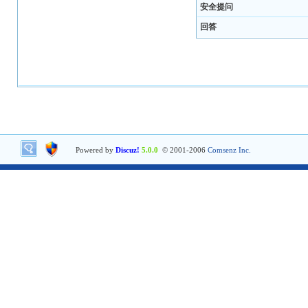
安全提问
回答
Powered by
Discuz!
5.0.0
© 2001-2006
Comsenz Inc.