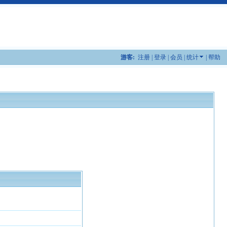
游客:
注册
|
登录
|
会员
|
统计
|
帮助