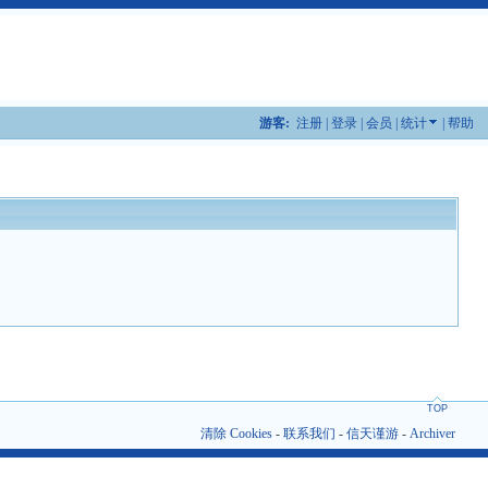
游客:
注册
|
登录
|
会员
|
统计
|
帮助
TOP
清除 Cookies
-
联系我们
-
信天谨游
-
Archiver