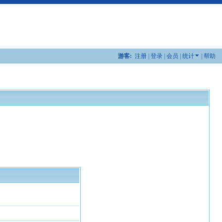
游客:
注册
|
登录
|
会员
|
统计
|
帮助