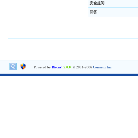
安全提问
回答
Powered by
Discuz!
5.0.0
© 2001-2006
Comsenz Inc.