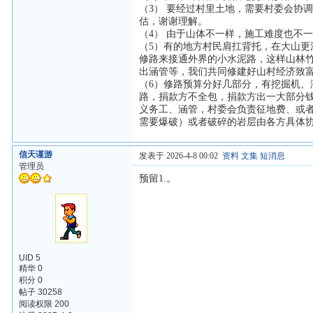
（3） 要经过村里土地，需要村委会协
估，谢谢理解。
（4） 由于山体不一样，施工难度也不
（5）有的地方村民肩扛背托，在大山
修路来接通外界的小水泥路，这样山林
出涵管等，我们共同修建好山村经济致
（6）修路预算分好几部分，有挖掘机
路，捐款方不全包，捐款方出一大部分
义务工、涵管，村委会负责征地费、或
需要爆破）或者破碎的岩层由各方具体
信天谨游
发表于 2026-4-8 00:02
资料
文集
短消息
管理员
预留1.。
UID 5
精华 0
积分 0
帖子 30258
阅读权限 200