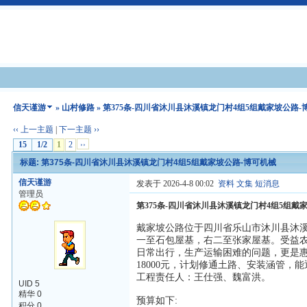
信天谨游
»
山村修路
» 第375条-四川省沐川县沐溪镇龙门村4组5组戴家坡公路-
‹‹ 上一主题
|
下一主题 ››
15
1/2
1
2
››
标题: 第375条-四川省沐川县沐溪镇龙门村4组5组戴家坡公路-博可机械
信天谨游
发表于 2026-4-8 00:02
资料
文集
短消息
管理员
第375条-四川省沐川县沐溪镇龙门村4组5组戴
戴家坡公路位于四川省乐山市沐川县沐溪
一至石包屋基，右二至张家屋基。受益农户
日常出行，生产运输困难的问题，更是
18000元，计划修通土路、安装涵管，
工程责任人：王仕强、魏富洪。
UID 5
精华 0
预算如下:
积分 0