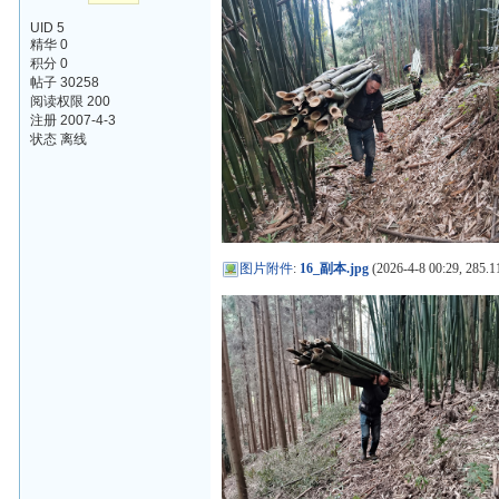
UID 5
精华 0
积分 0
帖子 30258
阅读权限 200
注册 2007-4-3
状态 离线
图片附件
:
16_副本.jpg
(2026-4-8 00:29, 285.1