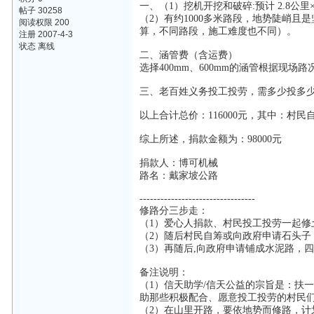
一、（1）挖机开挖和破碎:预计 2.8公里× 
帖子 30258
（2）有约1000多米路段，地势陡峭且
阅读权限 200
算，不同路段，施工难度也不同）。
注册 2007-4-3
状态 离线
二、涵管费（含运费）
选择400mm、600mm的涵管根据现场
三、老百姓义务投工投劳，需多少投多
以上合计总价：116000元，其中：村民自
综上所述，捐款金额为：98000元
捐款人：博可机械
路名：戴家坡公路
---------------------------------
修路分三步走：
（1）爱心人捐款、村民投工投劳一起修
（2）随后村民自筹或向政府申请石头子
（3）再随后,向政府申请铺成水泥路，
备注说明：
（1）信天助学/信天公益的宗旨是：扶
助那些积极配合、愿意投工投劳的村民们
（2）在山里开路，要依地势而修路，