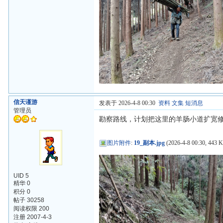
信天谨游
发表于 2026-4-8 00:30
资料
文集
短消息
管理员
勘察路线，计划把这里的羊肠小道扩宽
图片附件
:
19_副本.jpg
(2026-4-8 00:30, 443 K
UID 5
精华 0
积分 0
帖子 30258
阅读权限 200
注册 2007-4-3