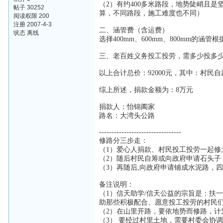
（2）有约400多米路段，地势陡峭且
帖子 30252
算，不同路段，施工难度也不同）
阅读权限 200
注册 2007-4-3
二、涵管费（含运费）
状态 离线
选择400mm、600mm、800mm的
三、老百姓义务投工投劳，需多少投多
以上合计总价：92000元，其中：村民自
综上所述，捐款金额为：8万元
捐款人：怡锦阖家
路名：大湾头公路
---------------------------------
修路分三步走：
（1）爱心人捐款、村民投工投劳一起修
（2）随后村民自筹或向政府申请石头子
（3）再随后,向政府申请铺成水泥路，
备注说明：
（1）信天助学/信天公益的宗旨是：扶
助那些积极配合、愿意投工投劳的村民们
（2）在山里开路，要依地势而修路，
（3） 要经过村里土地，需要村委会协