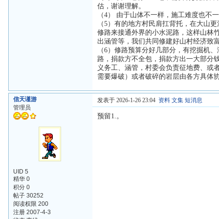
估，谢谢理解。
（4） 由于山体不一样，施工难度也不
（5）有的地方村民肩扛背托，在大山
修路来接通外界的小水泥路，这样山林
出涵管等，我们共同修建好山村经济致
（6）修路预算分好几部分，有挖掘机
路，捐款方不全包，捐款方出一大部分
义务工、涵管，村委会负责征地费、或
需要爆破）或者破碎的岩层由各方具体
信天谨游
发表于 2026-1-26 23:04
资料
文集
短消息
管理员
预留1.。
UID 5
精华 0
积分 0
帖子 30252
阅读权限 200
注册 2007-4-3