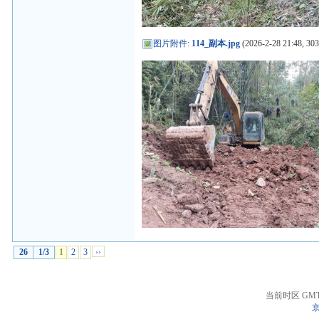
图片附件
:
114_副本.jpg
(2026-2-28 21:48, 303
26
1/3
1
2
3
››
当前时区 GMT+8
京