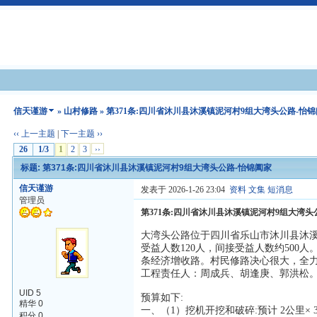
信天谨游
»
山村修路
» 第371条:四川省沐川县沐溪镇泥河村9组大湾头公路-怡
‹‹ 上一主题
|
下一主题 ››
26
1/3
1
2
3
››
标题: 第371条:四川省沐川县沐溪镇泥河村9组大湾头公路-怡锦阖家
信天谨游
发表于 2026-1-26 23:04
资料
文集
短消息
管理员
第371条:四川省沐川县沐溪镇泥河村9组大湾头
大湾头公路位于四川省乐山市沐川县沐溪
受益人数120人，间接受益人数约50
条经济增收路。村民修路决心很大，全力
工程责任人：周成兵、胡逢庚、郭洪松
UID 5
预算如下:
精华 0
一、（1）挖机开挖和破碎:预计 2公里× 3
积分 0