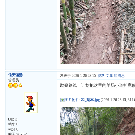
信天谨游
发表于 2026-1-26 23:15
资料
文集
短消息
管理员
勘察路线，计划把这里的羊肠小道扩宽
图片附件
:
22_副本.jpg
(2026-1-26 23:15, 314.
UID 5
精华 0
积分 0
帖子 30252