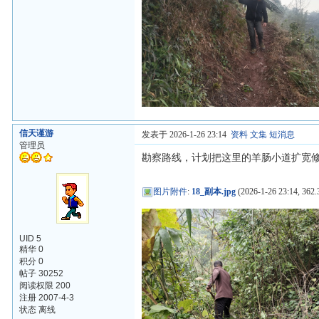
信天谨游
发表于 2026-1-26 23:14
资料
文集
短消息
管理员
勘察路线，计划把这里的羊肠小道扩宽
图片附件
:
18_副本.jpg
(2026-1-26 23:14, 362.
UID 5
精华 0
积分 0
帖子 30252
阅读权限 200
注册 2007-4-3
状态 离线