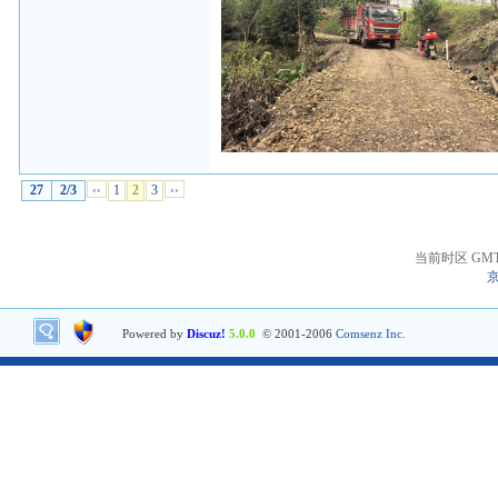
27
2/3
‹‹
1
2
3
››
当前时区 GMT+8
京
Powered by
Discuz!
5.0.0
© 2001-2006
Comsenz Inc.