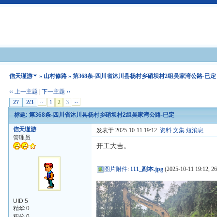
信天谨游
»
山村修路
» 第368条-四川省沐川县杨村乡硝坝村2组吴家湾公路-已定
‹‹ 上一主题
|
下一主题 ››
27
2/3
‹‹
1
2
3
››
标题: 第368条-四川省沐川县杨村乡硝坝村2组吴家湾公路-已定
信天谨游
发表于 2025-10-11 19:12
资料
文集
短消息
管理员
开工大吉。
图片附件
:
111_副本.jpg
(2025-10-11 19:12, 2
UID 5
精华 0
积分 0