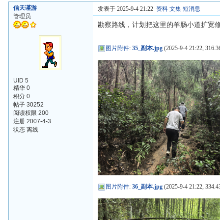
信天谨游
发表于 2025-9-4 21:22
资料
文集
短消息
管理员
勘察路线，计划把这里的羊肠小道扩宽
图片附件
:
35_副本.jpg
(2025-9-4 21:22, 316.3
UID 5
精华 0
积分 0
帖子 30252
阅读权限 200
注册 2007-4-3
状态 离线
图片附件
:
36_副本.jpg
(2025-9-4 21:22, 334.4