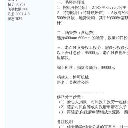
一、毛坯路预算
帖子 30252
1、挖机开挖:预计：2.1公里×3万元/公里=
阅读权限 200
2、特别说明（特殊硬岩层）：A段有约
注册 2007-4-3
500米路段，地势陡峭，其中约300米
状态 离线
计）
二、涵管费（含运费）
选择400mm.600mm.的涵管，数量和
三、老百姓义务投工投劳，需多少投多
以上合计总价：95900元，老百姓自愿出
里解决。
综上所述，捐款金额为：89000元
捐款人：博可机械
路名：吴家湾公路
---------------------------------
修路分三步走：
（1）爱心人捐款、村民投工投劳一起修
（2）随后村民自筹或向政府申请石头子
（3）再随后,向政府申请铺成水泥路，
备注说明：
（1）信天助学/信天公益的宗旨是：扶