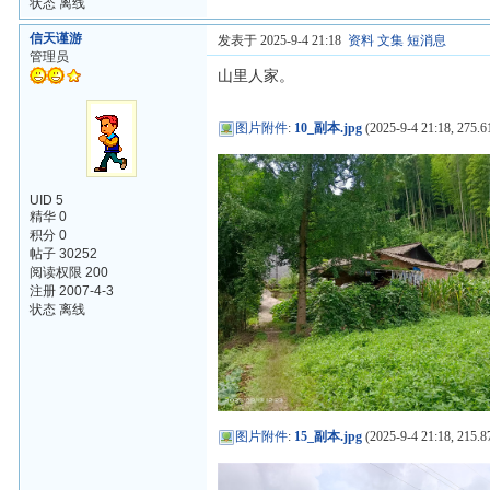
状态 离线
信天谨游
发表于 2025-9-4 21:18
资料
文集
短消息
管理员
山里人家。
图片附件
:
10_副本.jpg
(2025-9-4 21:18, 275.6
UID 5
精华 0
积分 0
帖子 30252
阅读权限 200
注册 2007-4-3
状态 离线
图片附件
:
15_副本.jpg
(2025-9-4 21:18, 215.8