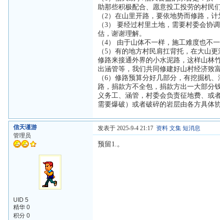
助那些积极配合、愿意投工投劳的村民们
（2）在山里开路，要依地势而修路，
（3） 要经过村里土地，需要村委会协
估，谢谢理解。
（4） 由于山体不一样，施工难度也不
（5）有的地方村民肩扛背托，在大山
修路来接通外界的小水泥路，这样山林
出涵管等，我们共同修建好山村经济致
（6）修路预算分好几部分，有挖掘机
路，捐款方不全包，捐款方出一大部分
义务工、涵管，村委会负责征地费、或
需要爆破）或者破碎的岩层由各方具体
信天谨游
发表于 2025-9-4 21:17
资料
文集
短消息
管理员
预留1.。
UID 5
精华 0
积分 0