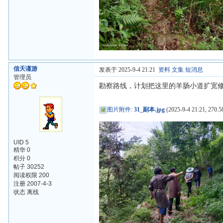
信天谨游
发表于 2025-9-4 21:21
资料
文集
短消息
管理员
勘察路线，计划把这里的羊肠小道扩宽
图片附件
:
31_副本.jpg
(2025-9-4 21:21, 270.5
UID 5
精华 0
积分 0
帖子 30252
阅读权限 200
注册 2007-4-3
状态 离线