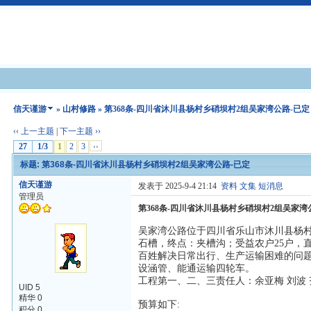
信天谨游
»
山村修路
» 第368条-四川省沐川县杨村乡硝坝村2组吴家湾公路-已定
‹‹ 上一主题
|
下一主题 ››
27
1/3
1
2
3
››
标题: 第368条-四川省沐川县杨村乡硝坝村2组吴家湾公路-已定
信天谨游
发表于 2025-9-4 21:14
资料
文集
短消息
管理员
第368条-四川省沐川县杨村乡硝坝村2组吴家湾
吴家湾公路位于四川省乐山市沐川县杨村
石槽，终点：夹槽沟；受益农户25户，直
百姓解决日常出行、生产运输困难的问题
设涵管、能通运输四轮车。
工程第一、二、三责任人：余亚梅 刘波
UID 5
精华 0
预算如下:
积分 0