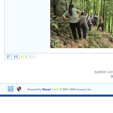
27
1/3
1
2
3
››
当前时区 GMT+8
京
Powered by
Discuz!
5.0.0
© 2001-2006
Comsenz Inc.