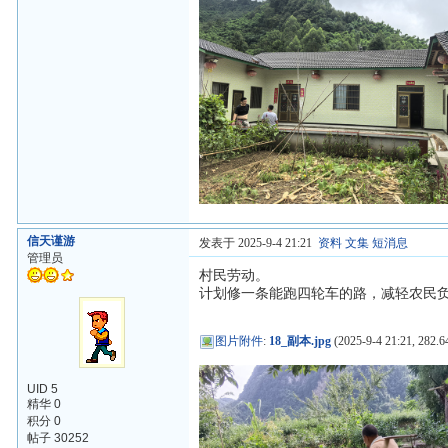
信天谨游
发表于 2025-9-4 21:21
资料
文集
短消息
管理员
村民劳动。
计划修一条能跑四轮车的路，减轻农民
图片附件
:
18_副本.jpg
(2025-9-4 21:21, 282.6
UID 5
精华 0
积分 0
帖子 30252