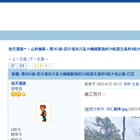
信天谨游
»
山村修路
» 第365条:四川省沐川县大楠镇新场村10组原文昌村4组
‹‹ 上一主题
|
下一主题 ››
27
2/3
‹‹
1
2
3
››
标题: 第365条:四川省沐川县大楠镇新场村10组原文昌村4组大包公路-已定
信天谨游
发表于 2025-9-25 10:13
资料
文集
管理员
施工照片：
图片附件
:
315_副本.jpg
(2025-9
UID 5
精华 0
积分 0