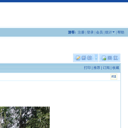
游客:
注册
|
登录
|
会员
|
统计
|
帮助
打印
|
推荐
|
订阅
|
收藏
#11