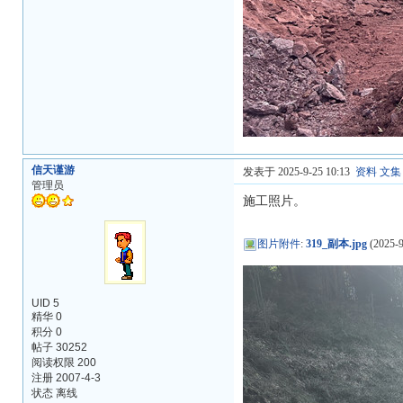
信天谨游
发表于 2025-9-25 10:13
资料
文集
管理员
施工照片。
图片附件
:
319_副本.jpg
(2025-9
UID 5
精华 0
积分 0
帖子 30252
阅读权限 200
注册 2007-4-3
状态 离线