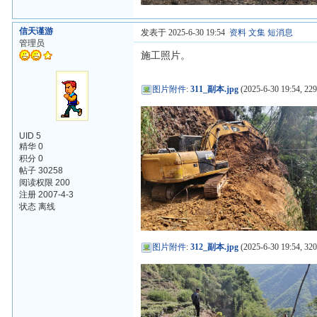
信天谨游
发表于 2025-6-30 19:54
资料
文集
短消息
管理员
施工照片。
图片附件
:
311_副本.jpg
(2025-6-30 19:54, 229
UID 5
精华 0
积分 0
帖子 30258
阅读权限 200
注册 2007-4-3
状态 离线
图片附件
:
312_副本.jpg
(2025-6-30 19:54, 320