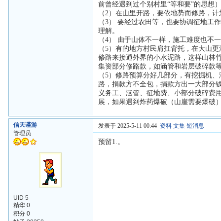
前曾经遇到过个别村里“等和要”的思想
（2）在山里开路，要依地势而修路，
（3） 要经过农田等，也要协调征地工
理解。
（4） 由于山体不一样，施工难度也不
（5）有的地方村民肩扛背托，在大山
修路来接通外界的小水泥路，这样山林
集资部分修路款，如涵管和岩层破碎款
（5）修路预算分好几部分，有挖掘机
路，捐款方不全包，捐款方出一大部分
义务工、涵管、征地费、小部分破碎费
展，如果遇到炸药爆破（山崖需要爆破
信天谨游
发表于 2025-5-11 00:44
资料
文集
短消息
管理员
预留1.。
UID 5
精华 0
积分 0