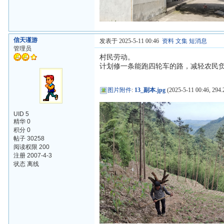
信天谨游
发表于 2025-5-11 00:46
资料
文集
短消息
管理员
村民劳动。
计划修一条能跑四轮车的路，减轻农民
图片附件
:
13_副本.jpg
(2025-5-11 00:46, 294.
UID 5
精华 0
积分 0
帖子 30258
阅读权限 200
注册 2007-4-3
状态 离线