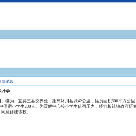
集
短消息
久小学
、犍为、宜宾三县交界处，距离沐川县城42公里，幅员面积600平方公里
其中借宿小学生200人。为缓解中心校小学生借宿压力，经箭板镇镇政府
，同意修建该校。