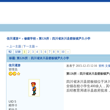
信天谨游
»
修建学校
» 第126所：四川省沐川县箭板镇尹久小学
‹‹ 上一主题
|
下一主题 ››
92
1/10
1
2
3
4
5
6
7
8
9
10
››
标题: 第126所：四川省沐川县箭板镇尹久小学
信天谨游
发表于 2015-12-15 12:16
资料
文
管理员
第126所：四川省沐川县箭板镇尹
四川省沐川县箭板镇位于沐川
全镇在校小学生400余人，
后经教育局请示县政府批准
UID 5
精华 0
积分 0