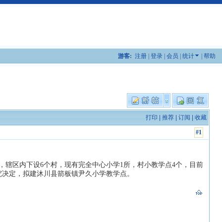
游客:
注册
|
登录
|
会员
|
统计
|
帮助
打印
|
推荐
|
订阅
|
收藏
#1
，辖区内下设6个村，现有完全中心小学1所，村小教学点4个，目前
研究决定，拟建沐川县箭板镇尹久小学教学点。