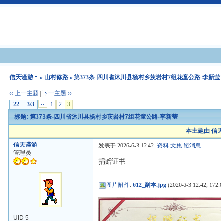
信天谨游
»
山村修路
» 第373条-四川省沐川县杨村乡茨岩村7组花童公路-李新莹
‹‹ 上一主题
|
下一主题 ››
22
3/3
‹‹
1
2
3
标题: 第373条-四川省沐川县杨村乡茨岩村7组花童公路-李新莹
本主题由 信天谨
信天谨游
发表于 2026-6-3 12:42
资料
文集
短消息
管理员
捐赠证书
图片附件
:
612_副本.jpg
(2026-6-3 12:42, 172.
UID 5