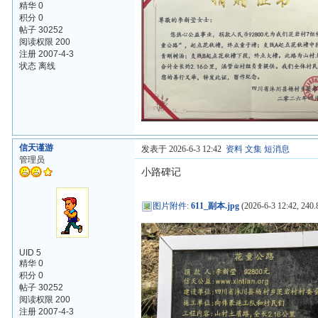
精华 0
积分 0
帖子 30252
阅读权限 200
注册 2007-4-3
状态 离线
信天谨游
发表于 2026-6-3 12:42
资料
文集
短消息
管理员
小路碑记
图片附件
:
611_副本.jpg
(2026-6-3 12:42, 240.
UID 5
精华 0
积分 0
帖子 30252
阅读权限 200
注册 2007-4-3