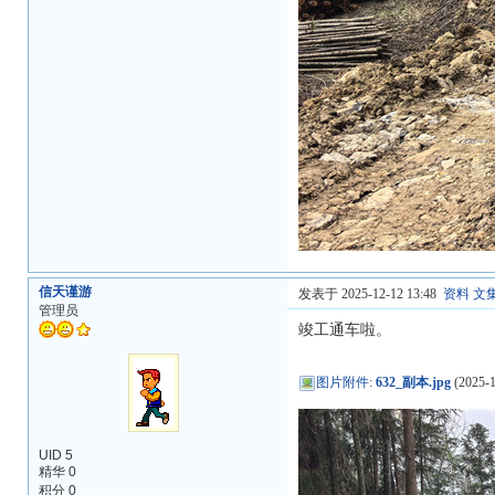
信天谨游
发表于 2025-12-12 13:48
资料
文
管理员
竣工通车啦。
图片附件
:
632_副本.jpg
(2025-1
UID 5
精华 0
积分 0