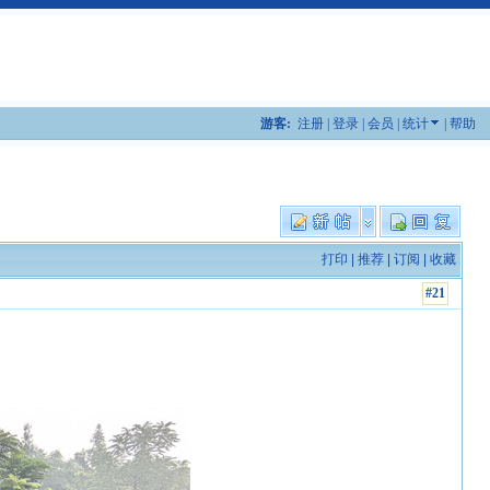
游客:
注册
|
登录
|
会员
|
统计
|
帮助
打印
|
推荐
|
订阅
|
收藏
#21