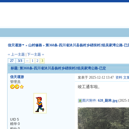
信天谨游
»
山村修路
» 第368条-四川省沐川县杨村乡硝坝村2组吴家湾公路-已
‹‹ 上一主题
|
下一主题 ››
27
3/3
‹‹
1
2
3
标题: 第368条-四川省沐川县杨村乡硝坝村2组吴家湾公路-已定
信天谨游
发表于 2025-12-12 13:47
资料
文
管理员
竣工通车啦。
图片附件
:
628_副本.jpg
(2025-1
UID 5
精华 0
积分 0