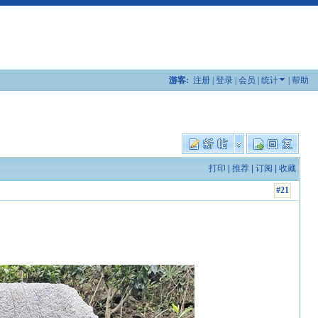
游客:
注册
|
登录
|
会员
|
统计
|
帮助
打印
|
推荐
|
订阅
|
收藏
#21