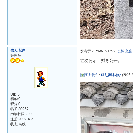
信天谨游
发表于 2025-8-15 17:27
资料
文集
管理员
红榜公示，财务公开。
图片附件
:
613_副本.jpg
(2025-8
UID 5
精华 0
积分 0
帖子 30252
阅读权限 200
注册 2007-4-3
状态 离线