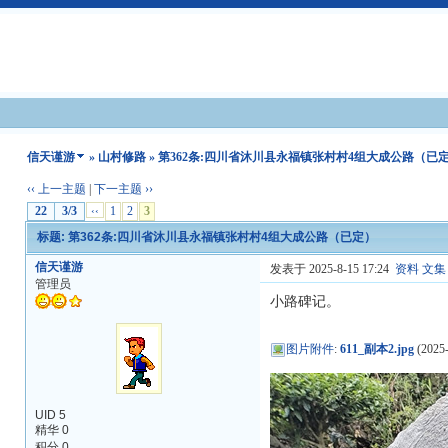
信天谨游
»
山村修路
» 第362条:四川省沐川县永福镇张村村4组大成公路（已
‹‹ 上一主题
|
下一主题 ››
22
3/3
‹‹
1
2
3
标题: 第362条:四川省沐川县永福镇张村村4组大成公路（已定）
信天谨游
发表于 2025-8-15 17:24
资料
文集
管理员
小路碑记。
图片附件
:
611_副本2.jpg
(2025-
UID 5
精华 0
积分 0