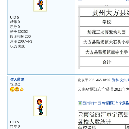
UID 5
精华 0
积分 0
帖子 30252
阅读权限 200
注册 2007-4-3
状态 离线
信天谨游
发表于 2021-6-5 18:07
资料
文集
管理员
云南省丽江市宁蒗县2021
图片附件
:
云南省丽江市宁蒗县2
UID 5
精华 0