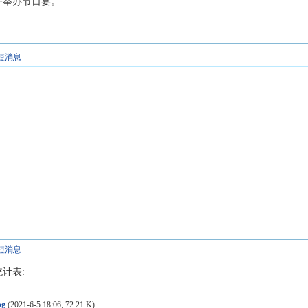
子举办节日宴。
短消息
短消息
计表:
g
(2021-6-5 18:06, 72.21 K)