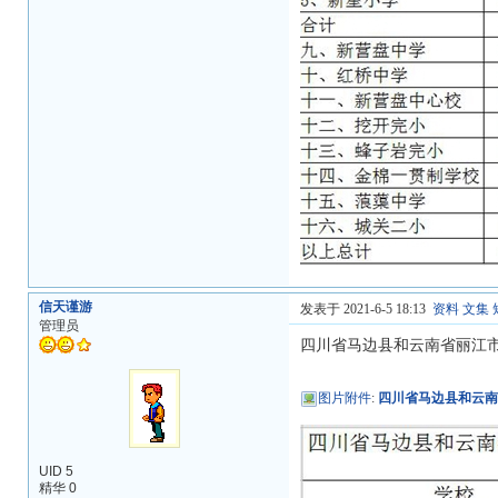
信天谨游
发表于 2021-6-5 18:13
资料
文集
管理员
四川省马边县和云南省丽江
图片附件
:
四川省马边县和云南
UID 5
精华 0