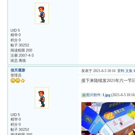
UID 5
精华 0
积分 0
帖子 30252
阅读权限 200
注册 2007-4-3
状态 离线
信天谨游
发表于 2021-6-5 18:16
资料
文集
管理员
接下来陆续发2021年六一节
图片附件
:
1.jpg
(2021-6-5 18:16
UID 5
精华 0
积分 0
帖子 30252
阅读权限 200