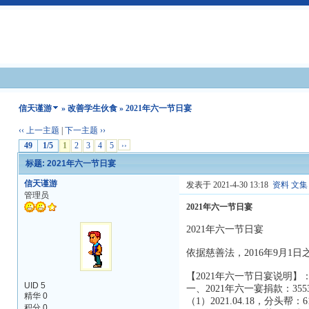
信天谨游
»
改善学生伙食
» 2021年六一节日宴
‹‹ 上一主题
|
下一主题 ››
49
1/5
1
2
3
4
5
››
标题: 2021年六一节日宴
信天谨游
发表于 2021-4-30 13:18
资料
文集
管理员
2021年六一节日宴
2021年六一节日宴
依据慈善法，2016年9月
【2021年六一节日宴说明】
UID 5
一、2021年六一宴捐款：355
精华 0
（1）2021.04.18，分头帮：
积分 0