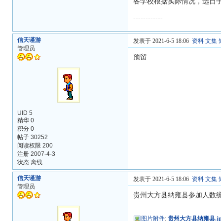
各学校根据实际情况，选日
------------
信天谨游
发表于 2021-6-5 18:06
资料
文集
管理员
预留
UID 5
精华 0
积分 0
帖子 30252
阅读权限 200
注册 2007-4-3
状态 离线
信天谨游
发表于 2021-6-5 18:06
资料
文集
管理员
贵州大方县纳雍县参加人数统
图片附件
:
贵州大方县纳雍县.jp