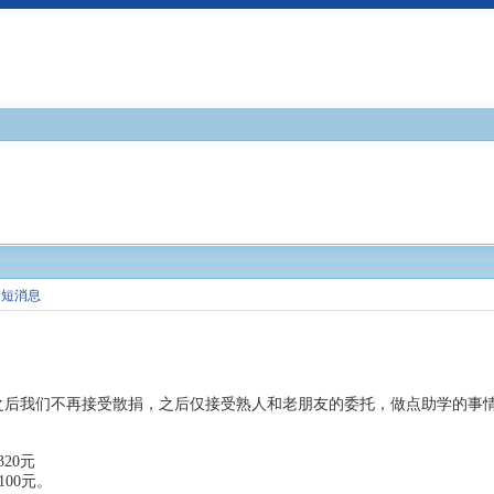
短消息
1日之后我们不再接受散捐，之后仅接受熟人和老朋友的委托，做点助学的
：
320元
6100元。