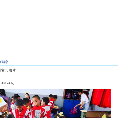
短消息
日宴会照片
, 308.74 K)