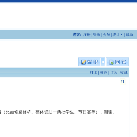
游客:
注册
|
登录
|
会员
|
统计
|
帮助
打印
|
推荐
|
订阅
|
收藏
#1
事情（比如修路修桥、整体资助一两批学生、节日宴等），谢谢。